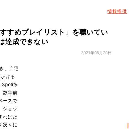
情報提供
すすめプレイリスト」を聴いてい
は達成できない
2021年06月20日
き、自宅
出かける
potify
。数年前
ペースで
、ショッ
すればた
を次々に