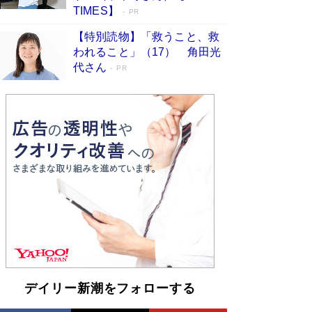
「『火垂るの墓』は、大嘘である」原作者が抱き
TIMES】
PR
続けた“自責の念”とは…「自己憐憫は描きたくな
い」監督が徹底的にこだわったこと（後編） #
【特別読物】「救うこと、救
戦争の記憶
Book Bang
われること」（17） 角田光
代さん
美輪明宏 晩年の回答を集めた『ほほえんで生き
PR
るための人生相談』がランクイン［エンターテイ
メントベストセラー］
Book Bang
「宇宙兄弟」最終46巻がベストセラー1位 宇宙
開発への関心を押し上げた18年の物語に幕 特装
版には「宇宙で描かれたマンガ」も収録
Book Bang
「不意に涙が出そうに…」高嶋政伸が明かし
た“13歳の娘を暴行する役”への葛藤 インティマ
シーコーディネーターに支えられたNHK『大奥』
の裏側
Book Bang
デイリー新潮をフォローする