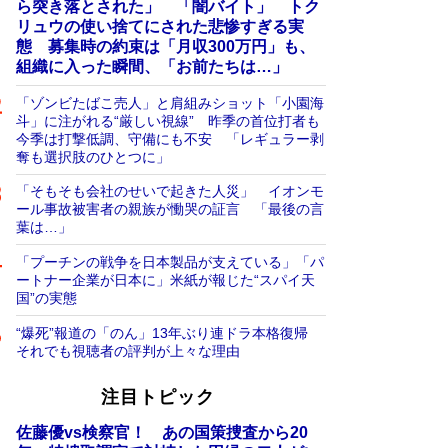
ら突き落とされた」 「闇バイト」 トク
リュウの使い捨てにされた悲惨すぎる実
態 募集時の約束は「月収300万円」も、
組織に入った瞬間、「お前たちは…」
「ゾンビたばこ売人」と肩組みショット「小園海
斗」に注がれる“厳しい視線” 昨季の首位打者も
今季は打撃低調、守備にも不安 「レギュラー剥
奪も選択肢のひとつに」
「そもそも会社のせいで起きた人災」 イオンモ
ール事故被害者の親族が慟哭の証言 「最後の言
葉は…」
「プーチンの戦争を日本製品が支えている」「パ
ートナー企業が日本に」米紙が報じた“スパイ天
国”の実態
“爆死”報道の「のん」13年ぶり連ドラ本格復帰
それでも視聴者の評判が上々な理由
注目トピック
佐藤優vs検察官！ あの国策捜査から20