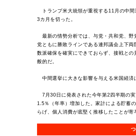
トランプ米大統領が重視する11月の中間
3カ月を切った。
最新の情勢分析では、与党・共和党、野
党ともに勝敗ラインである連邦議会上下両
数派確保を確実にできておらず、接戦との
般的だ。
中間選挙に大きな影響を与える米国経済
7月30日に発表された今年第2四半期の実
1.5％（年率）増加した。家計による貯蓄
らげ、個人消費が底堅く推移したことが寄与し
つ