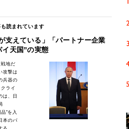
事も読まれています
が支えている」「パートナー企業
パイ天国”の実態
激戦地だ
い攻撃は
の兵器の
ウクライ
のは、日
局
品”を入
日本のパ
する。