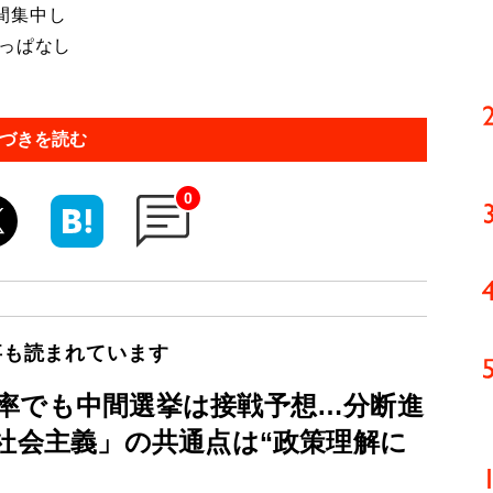
間集中し
けっぱなし
づきを読む
0
事も読まれています
率でも中間選挙は接戦予想…分断進
社会主義」の共通点は“政策理解に