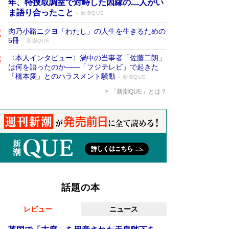
年、特捜取調室で対峙した因縁の二人がい
ま語り合ったこと
新潮QUE
肉乃小路ニクヨ「わたし」の人生を生きるための
5冊
新潮QUE
〈本人インタビュー〉渦中の当事者「佐藤二朗」
は何を語ったのか――「フジテレビ」で起きた
「橋本愛」とのハラスメント騒動
新潮QUE
「新潮QUE」とは？
話題の本
レビュー
ニュース