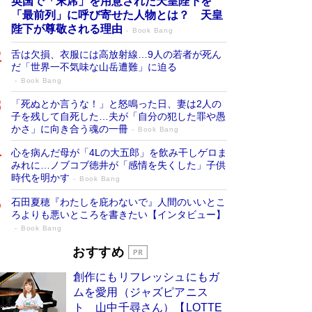
英国で「末席」を用意された天皇陛下を
「最前列」に呼び寄せた人物とは？ 天皇
陛下が尊敬される理由
Book Bang
舌は欠損、衣服には高放射線…9人の若者が死ん
だ「世界一不気味な山岳遭難」に迫る
Book Bang
「死ぬとか言うな！」と怒鳴った日、妻は2人の
子を残して自死した…夫が「自分の犯した罪や愚
かさ」に向き合う魂の一冊
Book Bang
心を病んだ母が「4Lの大五郎」を飲み干しゲロま
みれに…ノブコブ徳井が「感情を失くした」子供
時代を明かす
Book Bang
石田夏穂『わたしを庇わないで』人間のいいとこ
ろよりも悪いところを書きたい【インタビュー】
Book Bang
「叱って伸びるやつは、褒めたらもっと伸
おすすめ
びる」俳優・高嶋政伸が家族に教わっ
創作にもリフレッシュにもガ
た“人を育てるコツ”…芸への考え方を明か
ムを愛用（ジャズピアニス
す
Book Bang
ト 山中千尋さん）【LOTTE