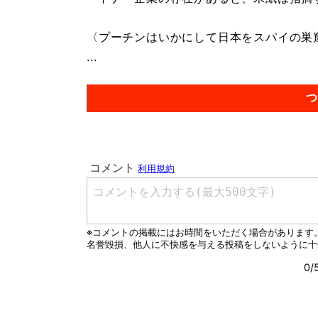
〈プーチンはいかにして日本をスパイの巣
...
つ