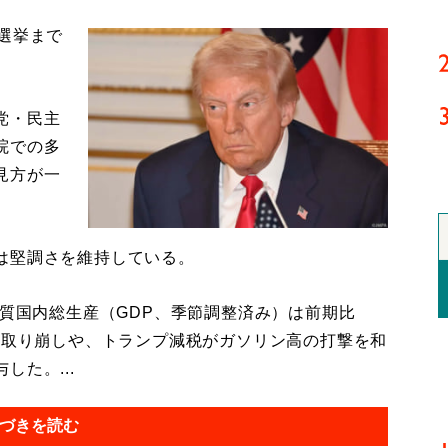
選挙まで
党・民主
院での多
見方が一
は堅調さを維持している。
質国内総生産（GDP、季節調整済み）は前期比
の取り崩しや、トランプ減税がガソリン高の打撃を和
た。...
づきを読む