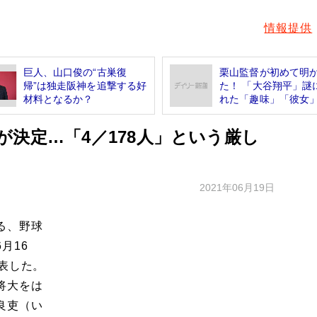
情報提供
巨人、山口俊の“古巣復
栗山監督が初めて明
帰”は独走阪神を追撃する好
た！ 「大谷翔平」謎
材料となるか？
れた「趣味」「彼女」.
決定…「4／178人」という厳し
2021年06月19日
る、野球
月16
表した。
将大をは
良吏（い