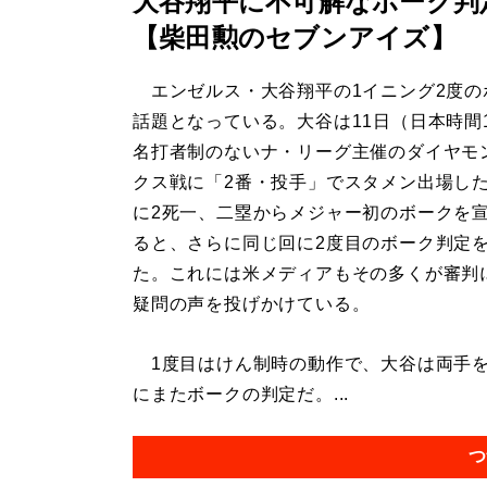
大谷翔平に不可解なボーク判
【柴田勲のセブンアイズ】
エンゼルス・大谷翔平の1イニング2度の
話題となっている。大谷は11日（日本時間
名打者制のないナ・リーグ主催のダイヤモ
クス戦に「2番・投手」でスタメン出場した
に2死一、二塁からメジャー初のボークを
ると、さらに同じ回に2度目のボーク判定
た。これには米メディアもその多くが審判
疑問の声を投げかけている。
1度目はけん制時の動作で、大谷は両手を
にまたボークの判定だ。...
つ