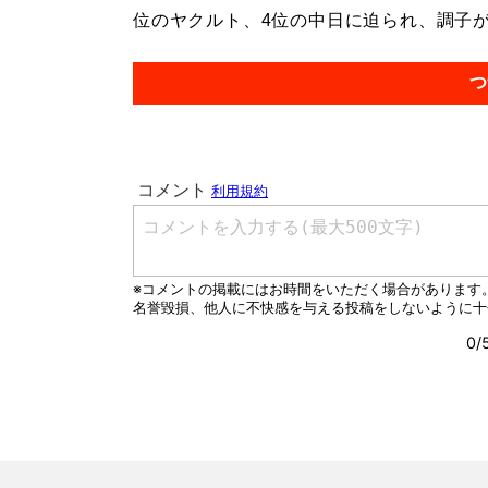
位のヤクルト、4位の中日に迫られ、調子が
つ