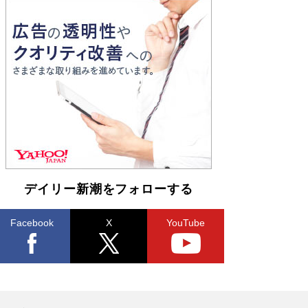
Book Bang
「『火垂るの墓』は、大嘘である」原作者が抱き
続けた“自責の念”とは…「自己憐憫は描きたくな
い」監督が徹底的にこだわったこと（後編） #
戦争の記憶
Book Bang
デイリー新潮をフォローする
Facebook
X
YouTube