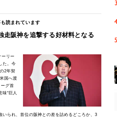
事も読まれています
は独走阪神を追撃する好材料となる
ナーリー
した。今
の2年契
で米国へ渡
リーグ首
意味“巨人
いられ、首位の阪神との差を詰めるどころか、3