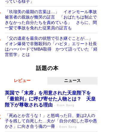
っている様子」
「玖瑠美の最期の言葉は…」 イオンモール事故
被害者の親族が慟哭の証言 「おばたちは制止で
きなかった自分たちを責めている」 さらに、間
一髪で事故を免れた従業員の証言も
「父の遺産を最良の状態で引き継ぐことが…」
イオン爆発で非難殺到の「ハビタ」エリート社長
はハーバードでMBA取得 かつて語っていた「経
営哲学」とは
話題の本
レビュー
ニュース
英国で「末席」を用意された天皇陛下を
「最前列」に呼び寄せた人物とは？ 天皇
陛下が尊敬される理由
Book Bang
「死ぬとか言うな！」と怒鳴った日、妻は2人の
子を残して自死した…夫が「自分の犯した罪や愚
かさ」に向き合う魂の一冊
Book Bang