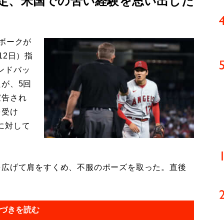
定、米国での苦い経験を思い出した
ボークが
12日）指
ンドバッ
が、5回
宣告され
を受け
に対して
広げて肩をすくめ、不服のポーズを取った。直後
づきを読む