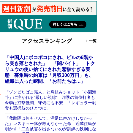
アクセスランキング
一覧
「中国人にボコボコにされ、ビルの6階か
ら突き落とされた」 「闇バイト」 トク
リュウの使い捨てにされた悲惨すぎる実
態 募集時の約束は「月収300万円」も、
組織に入った瞬間、「お前たちは…」
「ゾンビたばこ売人」と肩組みショット「小園海
斗」に注がれる“厳しい視線” 昨季の首位打者も
今季は打撃低調、守備にも不安 「レギュラー剥
奪も選択肢のひとつに」
「救助隊は何もせんで、満足に声かけしなかっ
た」レスキュー隊が救えなかった命 近隣住民が
明かす「二次被害を出さないのが訓練の鉄則にな