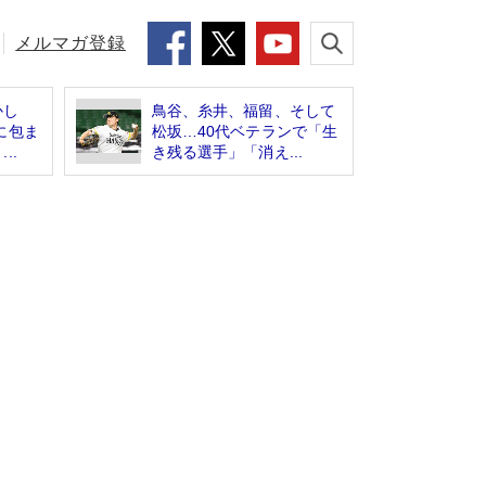
メルマガ登録
かし
鳥谷、糸井、福留、そして
に包ま
松坂…40代ベテランで「生
..
き残る選手」「消え...