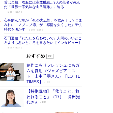
舌は欠損、衣服には高放射線…9人の若者が死ん
だ「世界一不気味な山岳遭難」に迫る
Book Bang
心を病んだ母が「4Lの大五郎」を飲み干しゲロま
みれに…ノブコブ徳井が「感情を失くした」子供
時代を明かす
Book Bang
石田夏穂『わたしを庇わないで』人間のいいとこ
ろよりも悪いところを書きたい【インタビュー】
Book Bang
73歳でも働くしかない 「老後レス時代」
おすすめ
に交通誘導員の独白が話題
Book Bang
創作にもリフレッシュにもガ
「なんで？ そんな馬鹿な……」90歳になった作
ムを愛用（ジャズピアニス
家・阿刀田高さんが、ひとり暮らしの生活を明か
ト 山中千尋さん）【LOTTE
す
Book Bang
TIMES】
PR
追悼・東野圭吾さん 週間ベストセラーランキン
【特別読物】「救うこと、救
グに『容疑者Xの献身』『白夜行』など代表作が
われること」（17） 角田光
並ぶ［文庫ベストセラー］
Book Bang
代さん
PR
和田秀樹の70代、80代向け新書がベスト3を独
占 上半期1位にも選出［新書ベストセラー］