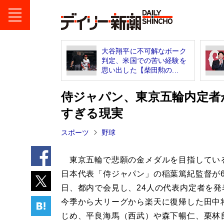
大谷翔平に不可解なボーク
判定、米国での苦い経験を
思い出した【柴田勲の...
侍ジャパン、東京五輪内定者が
すぎる現実
スポーツ
野球
東京五輪で悲願の金メダルを目指してい
日本代表「侍ジャパン」の稲葉篤紀監督が6
日、都内で会見し、24人の代表内定者を発
今季から大リーグから楽天に復帰した田中
じめ、平良海馬（西武）や森下暢仁、栗林