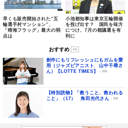
早くも販売開始された“五
小池都知事は東京五輪開催
輪選手村マンション”、
を投げ出す？ 国民を味方
「晴海フラッグ」最大の弱
につけ、7月の都議選を有
点は
利に
おすすめ
創作にもリフレッシュにもガムを愛
用（ジャズピアニスト 山中千尋さ
ん）【LOTTE TIMES】
PR
【特別読物】「救うこと、救われる
こと」（17） 角田光代さん
PR