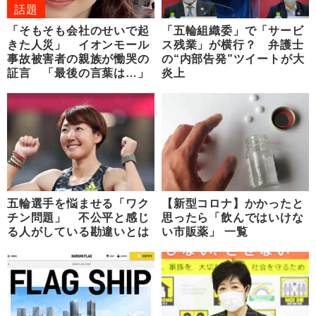
話題
「そもそも会社のせいで起
「五輪組織委」で「サービ
きた人災」 イオンモール
ス残業」が横行？ 弁護士
事故被害者の親族が慟哭の
の“内部告発”ツイートが大
証言 「最後の言葉は…」
炎上
五輪選手を悩ませる「ワク
【新型コロナ】かかったと
チン問題」 不公平と感じ
思ったら「飲んではいけな
る人がしている勘違いとは
い市販薬」 一覧