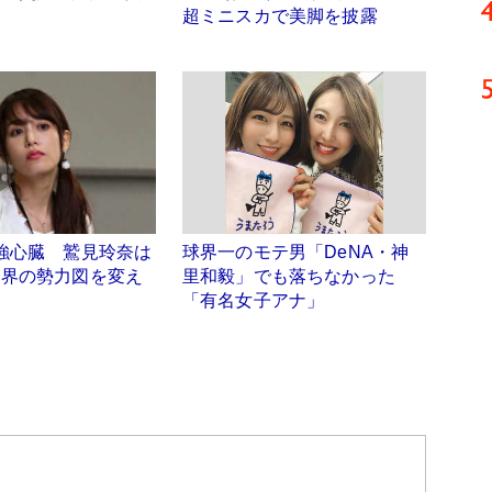
超ミニスカで美脚を披露
強心臓 鷲見玲奈は
球界一のモテ男「DeNA・神
ナ界の勢力図を変え
里和毅」でも落ちなかった
「有名女子アナ」