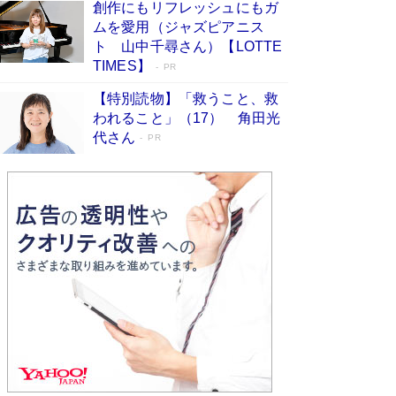
創作にもリフレッシュにもガ
Book Bang
ムを愛用（ジャズピアニス
「不意に涙が出そうに…」高嶋政伸が明かし
ト 山中千尋さん）【LOTTE
た“13歳の娘を暴行する役”への葛藤 インティマ
TIMES】
PR
シーコーディネーターに支えられたNHK『大奥』
の裏側
Book Bang
【特別読物】「救うこと、救
われること」（17） 角田光
代さん
PR