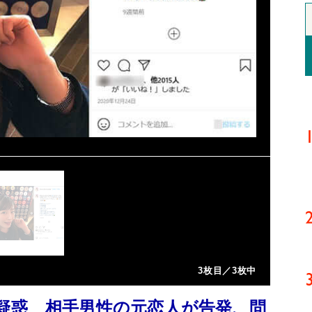
3枚目／3枚中
疑惑 相手男性の元恋人が告発、問