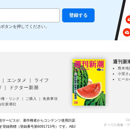
録ボタンを押してください。
週刊新
熊本地
小室さ
ヒール
｜
エンタメ
｜
ライフ
ガ
｜
ドクター新潮
作権・リンク
｜
ご購入
｜
免責事項
会社新潮社
Co
配信サービスが、著作権者からコンテンツ使用許諾
すべての画像・
録商標（登録番号第6091713号）です。ABJ