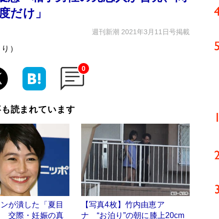
度だけ」
週刊新潮 2021年3月11日号掲載
より）
0
事も読まれています
ドンが潰した「夏目
【写真4枚】竹内由恵ア
道 交際・妊娠の真
ナ “お泊り”の朝に膝上20cm