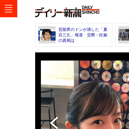
芸能界のドンが潰した「夏
目三久」報道 交際・妊娠
の真相は