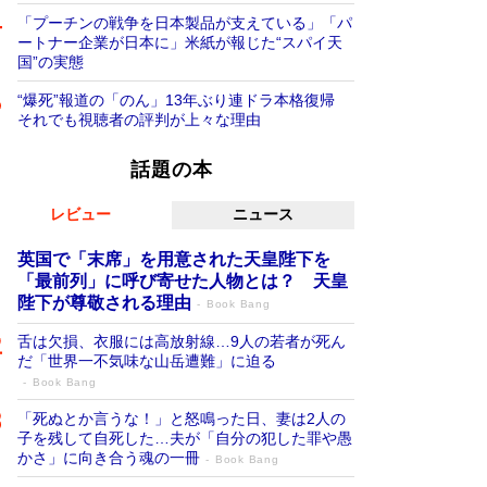
「プーチンの戦争を日本製品が支えている」「パ
ートナー企業が日本に」米紙が報じた“スパイ天
国”の実態
“爆死”報道の「のん」13年ぶり連ドラ本格復帰
それでも視聴者の評判が上々な理由
話題の本
レビュー
ニュース
英国で「末席」を用意された天皇陛下を
「最前列」に呼び寄せた人物とは？ 天皇
陛下が尊敬される理由
Book Bang
舌は欠損、衣服には高放射線…9人の若者が死ん
だ「世界一不気味な山岳遭難」に迫る
Book Bang
「死ぬとか言うな！」と怒鳴った日、妻は2人の
子を残して自死した…夫が「自分の犯した罪や愚
かさ」に向き合う魂の一冊
Book Bang