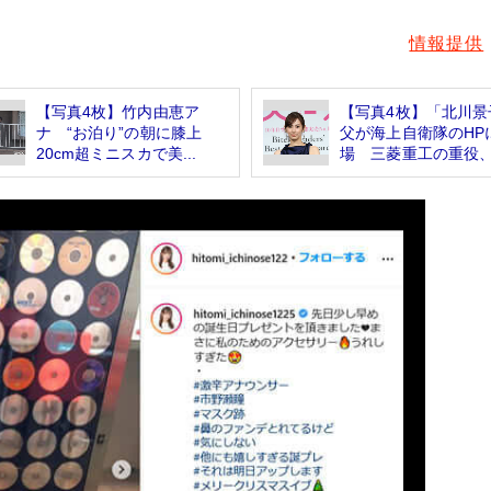
情報提供
【写真4枚】竹内由恵ア
【写真4枚】「北川景
ナ “お泊り”の朝に膝上
父が海上自衛隊のHP
20cm超ミニスカで美...
場 三菱重工の重役、.