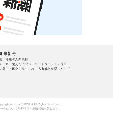
潮 最新号
震 修羅の人間模様
ん一家 消えた「プライベートジェット」帰国
を履いて国会で座りこみ 高市首相が隠したい「...
pyright © SHINCHOSHA All Rights Reserved.
データについて無断転用・無断転載を禁じます。