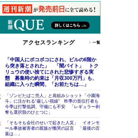
アクセスランキング
一覧
「中国人にボコボコにされ、ビルの6階か
ら突き落とされた」 「闇バイト」 トク
リュウの使い捨てにされた悲惨すぎる実
態 募集時の約束は「月収300万円」も、
組織に入った瞬間、「お前たちは…」
「ゾンビたばこ売人」と肩組みショット「小園海
斗」に注がれる“厳しい視線” 昨季の首位打者も
今季は打撃低調、守備にも不安 「レギュラー剥
奪も選択肢のひとつに」
「そもそも会社のせいで起きた人災」 イオンモ
ール事故被害者の親族が慟哭の証言 「最後の言
葉は…」