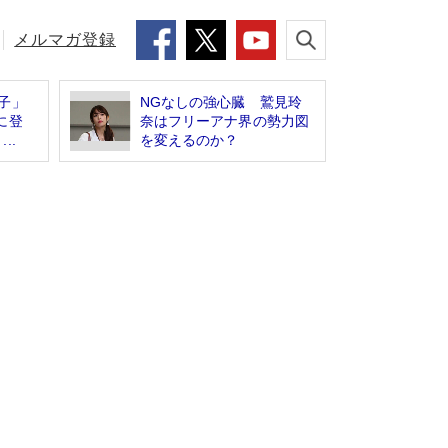
メルマガ登録
子」
NGなしの強心臓 鷲見玲
に登
奈はフリーアナ界の勢力図
..
を変えるのか？