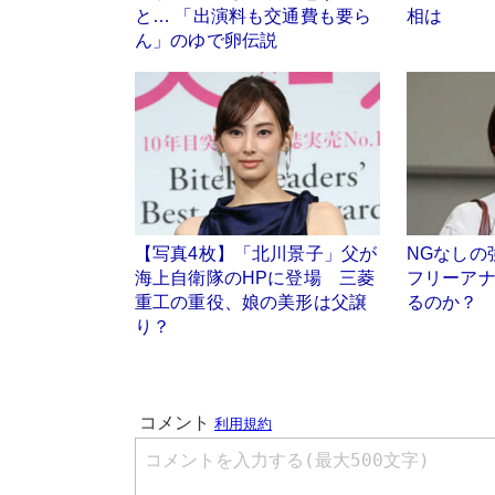
と… 「出演料も交通費も要ら
相は
ん」のゆで卵伝説
【写真4枚】「北川景子」父が
NGなしの
海上自衛隊のHPに登場 三菱
フリーア
重工の重役、娘の美形は父譲
るのか？
り？