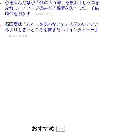
心を病んだ母が「4Lの大五郎」を飲み干しゲロま
みれに…ノブコブ徳井が「感情を失くした」子供
時代を明かす
Book Bang
石田夏穂『わたしを庇わないで』人間のいいとこ
ろよりも悪いところを書きたい【インタビュー】
Book Bang
「叱って伸びるやつは、褒めたらもっと伸
びる」俳優・高嶋政伸が家族に教わっ
た“人を育てるコツ”…芸への考え方を明か
す
Book Bang
「『火垂るの墓』は、大嘘である」原作者が抱き
続けた“自責の念”とは…「自己憐憫は描きたくな
い」監督が徹底的にこだわったこと（後編） #
戦争の記憶
Book Bang
美輪明宏 晩年の回答を集めた『ほほえんで生き
るための人生相談』がランクイン［エンターテイ
メントベストセラー］
Book Bang
「宇宙兄弟」最終46巻がベストセラー1位 宇宙
おすすめ
開発への関心を押し上げた18年の物語に幕 特装
版には「宇宙で描かれたマンガ」も収録