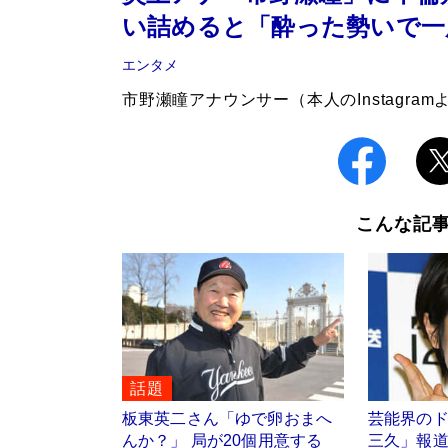
い詰めると「酔った勢いで一
エンタメ
市野瀬瞳アナウンサー（本人のInstagram
こんな記
話題
板東英二さん「ゆで卵おまへ
芸能界の
んか？」 局が20個用意する
三久」報