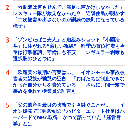
「救助隊は何もせんで、満足に声かけしなかった」
レスキュー隊が救えなかった命 近隣住民が明かす
「二次被害を出さないのが訓練の鉄則になっている
様子」
「ゾンビたばこ売人」と肩組みショット「小園海
斗」に注がれる“厳しい視線” 昨季の首位打者も今
季は打撃低調、守備にも不安 「レギュラー剥奪も
選択肢のひとつに」
「玖瑠美の最期の言葉は…」 イオンモール事故被
害者の親族が慟哭の証言 「おばたちは制止できな
かった自分たちを責めている」 さらに、間一髪で
事故を免れた従業員の証言も
「父の遺産を最良の状態で引き継ぐことが…」 イ
オン爆発で非難殺到の「ハビタ」エリート社長はハ
ーバードでMBA取得 かつて語っていた「経営哲
学」とは