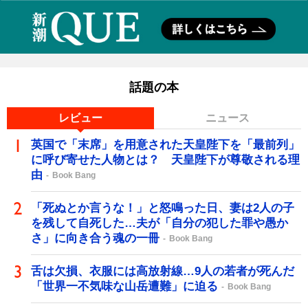
話題の本
レビュー
ニュース
英国で「末席」を用意された天皇陛下を「最前列」
に呼び寄せた人物とは？ 天皇陛下が尊敬される理
由
Book Bang
「死ぬとか言うな！」と怒鳴った日、妻は2人の子
を残して自死した…夫が「自分の犯した罪や愚か
さ」に向き合う魂の一冊
Book Bang
舌は欠損、衣服には高放射線…9人の若者が死んだ
「世界一不気味な山岳遭難」に迫る
Book Bang