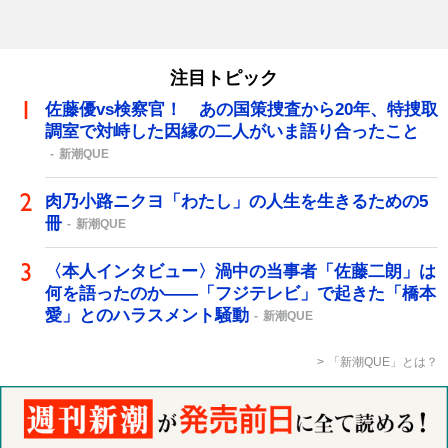
注目トピック
佐藤優vs検察官！ あの国策捜査から20年、特捜取
調室で対峙した因縁の二人がいま語り合ったこと
新潮QUE
肉乃小路ニクヨ「わたし」の人生を生きるための5
冊
新潮QUE
〈本人インタビュー〉渦中の当事者「佐藤二朗」は
何を語ったのか――「フジテレビ」で起きた「橋本
愛」とのハラスメント騒動
新潮QUE
「新潮QUE」とは？