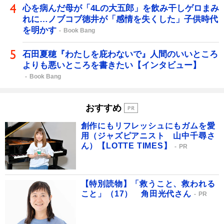
心を病んだ母が「4Lの大五郎」を飲み干しゲロまみ
れに…ノブコブ徳井が「感情を失くした」子供時代
を明かす
Book Bang
石田夏穂『わたしを庇わないで』人間のいいところ
よりも悪いところを書きたい【インタビュー】
Book Bang
おすすめ
創作にもリフレッシュにもガムを愛
用（ジャズピアニスト 山中千尋さ
ん）【LOTTE TIMES】
PR
【特別読物】「救うこと、救われる
こと」（17） 角田光代さん
PR