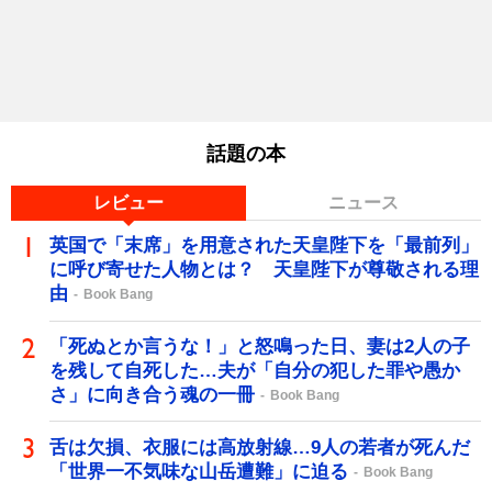
話題の本
レビュー
ニュース
英国で「末席」を用意された天皇陛下を「最前列」
に呼び寄せた人物とは？ 天皇陛下が尊敬される理
由
Book Bang
「死ぬとか言うな！」と怒鳴った日、妻は2人の子
を残して自死した…夫が「自分の犯した罪や愚か
さ」に向き合う魂の一冊
Book Bang
舌は欠損、衣服には高放射線…9人の若者が死んだ
「世界一不気味な山岳遭難」に迫る
Book Bang