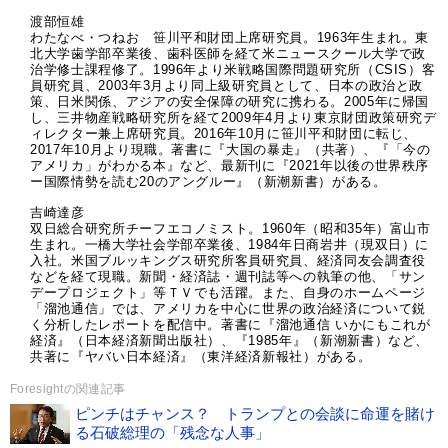
渡部恒雄
わたなべ・つねお 笹川平和財団上席研究員。1963年生まれ。東
北大学歯学部卒業後、歯科医師を経て米ニュースクール大学で政
治学修士課程修了。1996年より米戦略国際問題研究所（CSIS）客
員研究員、2003年3月より同上級研究員として、日本の政治と政
策、日米関係、アジアの安全保障の研究に携わる。2005年に帰国
し、三井物産戦略研究所を経て2009年4月より東京財団政策研究デ
ィレクター兼上席研究員。2016年10月に笹川平和財団に転じ、
2017年10月より現職。著書に『大国の暴走』（共著）、『「今の
アメリカ」がわかる本』など、最新刊に『2021年以後の世界秩序
ー国際情勢を読む20のアングルー』（新潮新書）がある。
吉崎達彦
双日総合研究所チーフエコノミスト。1960年（昭和35年）富山市
生まれ。一橋大学社会学部卒業後、1984年日商岩井（現双日）に
入社。米国ブルッキングス研究所客員研究員、経済同友会調査役
などを経て現職。新聞・経済誌・週刊誌等への執筆の他、「サン
デープロジェクト」等ＴＶでも活躍。また、自身のホームページ
「溜池通信」では、アメリカを中心に世界の政治経済について鋭
く分析したレポートを配信中。著書に『溜池通信 いかにもこれが
経済』（日本経済新聞出版社）、『1985年』（新潮新書）など、
共著に『ヤバい日本経済』（東洋経済新報社）がある。
Foresightの関連記事
ピンチはチャンス？ トランプとの会談に命運を賭け
る石破総理の「残念な人事」