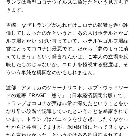
ランプは新型コロナウイルスに負けたという見方もで
きます。
吉崎 なぜトランプがあれだけコロナの影響を過小評
価してしまったのかというと、あの人はホテルとかゴ
ルフ場とかいっぱい持っていて、ホテルやゴルフ場経
営にとってコロナは最悪です。だから「夢のように消
えてしまう」という発言なんかは、ご本人の立場を反
映したものじゃないか。コロナを軽視する態度は、そ
ういう単純な構図なのかもしれません。
渡部 アメリカのジャーナリスト、ボブ・ウッドワー
ドの近著『RAGE 怒り』（日本経済新聞出版）で、
トランプはコロナが実は非常に深刻だということをか
なり早い段階で認識していたということを暴露されて
います。トランプはパニックをひき起こしたくなかっ
たからと弁明してますが、米国経済にとって良くない
から言わなかった、というのはある程度許されても、