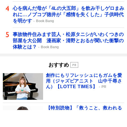
心を病んだ母が「4Lの大五郎」を飲み干しゲロまみ
れに…ノブコブ徳井が「感情を失くした」子供時代
を明かす
Book Bang
事故物件住みます芸人・松原タニシがいわくつきの
部屋を大公開 漫画家・清野とおるが聞いた衝撃の
体験とは？
Book Bang
おすすめ
創作にもリフレッシュにもガムを愛
用（ジャズピアニスト 山中千尋さ
ん）【LOTTE TIMES】
PR
【特別読物】「救うこと、救われる
こと」（17） 角田光代さん
PR