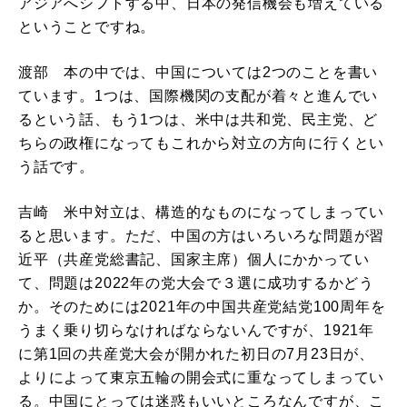
アジアへシフトする中、日本の発信機会も増えている
ということですね。
渡部 本の中では、中国については2つのことを書い
ています。1つは、国際機関の支配が着々と進んでい
るという話、もう1つは、米中は共和党、民主党、ど
ちらの政権になってもこれから対立の方向に行くとい
う話です。
吉崎 米中対立は、構造的なものになってしまってい
ると思います。ただ、中国の方はいろいろな問題が習
近平（共産党総書記、国家主席）個人にかかってい
て、問題は2022年の党大会で３選に成功するかどう
か。そのためには2021年の中国共産党結党100周年を
うまく乗り切らなければならないんですが、1921年
に第1回の共産党大会が開かれた初日の7月23日が、
よりによって東京五輪の開会式に重なってしまってい
る。中国にとっては迷惑もいいところなんですが、こ