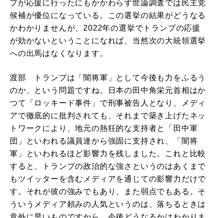
プが応援に行ったにもかかわらず世論調査では民主党
候補が優位になっている。この選挙の結果がどうなる
かわかりませんが、2022年の選挙でトランプの応援
が効かないということになれば、当然次の大統領選挙
への出馬はなくなります。
渡部 トランプは「闇将軍」として今後も力をふるう
のか、という問題ですね。日本の田中角栄元首相はか
つて「ロッキード事件」で刑事被告人となり、メディ
アで徹底的に批判されても、それまで築き上げたネッ
トワークにより、地元の熱狂的な支持者と「田中軍
団」といわれる議員達から強固に支持され、「闇将
軍」といわれるほど影響力を残しました。これと比較
すると、トランプの政治的な強さというのはあくまで
もツイッターを含むメディアを通じての影響力だけで
す。それが彼の強みでもあり、また弱点でもある。そ
ういうメディア頼みの人気というのは、落ちるときは
意外に早いものですから、今後どうなるかはわかりま