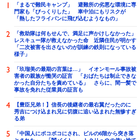
「まるで難民キャンプ」 避難所の劣悪な環境に専
門家も「びっくりした」 車中泊にもリスクが
「熱したフライパンに飛び込むようなもの」
「救助隊は何もせんで、満足に声かけしなかった」
レスキュー隊が救えなかった命 近隣住民が明かす
「二次被害を出さないのが訓練の鉄則になっている
様子」
「玖瑠美の最期の言葉は…」 イオンモール事故被
害者の親族が慟哭の証言 「おばたちは制止できな
かった自分たちを責めている」 さらに、間一髪で
事故を免れた従業員の証言も
【豊臣兄弟！】信長の後継者の最右翼だったのに
秀吉につけ込まれ兄に切腹に追い込まれた無惨すぎ
る弟
「中国人にボコボコにされ、ビルの6階から突き落