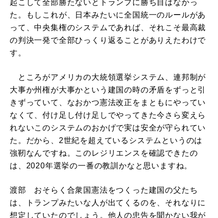
起こして全部勝たないとトランプに勝ち目はなかっ
た。もしこれが、日本みたいに全国統一のルールがあ
って、中央集権のシステムであれば、それこそ最高裁
の判決一発で全部ひっくり返ることがありえたわけで
す。
ところがアメリカの大統領選挙システム、連邦制が
大事か州権が大事かという建国の時の矛盾をずっと引
きずっていて、なおかつ憲法改正をまともにやってい
なくて、付け足し付け足しでやってきた今さら変えら
れないこのシステムのおかげで実は安全が守られてい
た。だから、2世紀を超えているシステムというのは
強靭なんですね。このレジリエンスを確認できたの
は、2020年選挙の一番の教訓かなと思いますね。
渡部 おそらく合衆国憲法をつくった建国の父たち
は、トランプみたいな人が出てくるのを、それなりに
想定していたのでしょう。他人の忠告を聞かない我が