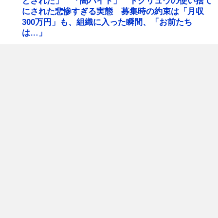
とされた」 「闇バイト」 トクリュウの使い捨て
にされた悲惨すぎる実態 募集時の約束は「月収
300万円」も、組織に入った瞬間、「お前たち
は…」