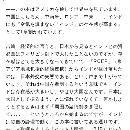
――この本はアメリカを通して世界中を見ています。
中国はもちろん、中南米、ロシア、中東……。インド
にも『空気を読まない「インド」の存在感が高まる』
として1章割かれています。
吉崎 経済的に言うと、日本から見るとインドとの貿
易量はフィリピン以下で大したことないのですが、存
在感はとても大きくなってきていて、「RCEP」（東
アジア地域包括的経済連携）からインドが抜け落ちた
のは、日本外交の失態である、という声まで上がって
います。それは中国を牽制するという意味でも、イン
ドは存在感が大きいし、やはり大国なんです。日本は
大国として振るまうことに慣れていなくて、何かしよ
うとするときはまず「周囲の諸情勢を参照し
て……」、というところから始まるのですが、インド
は独自の論理で動く。この本に書いてある通りです。
モディ政権を支える「インド人民党」（BJP）という