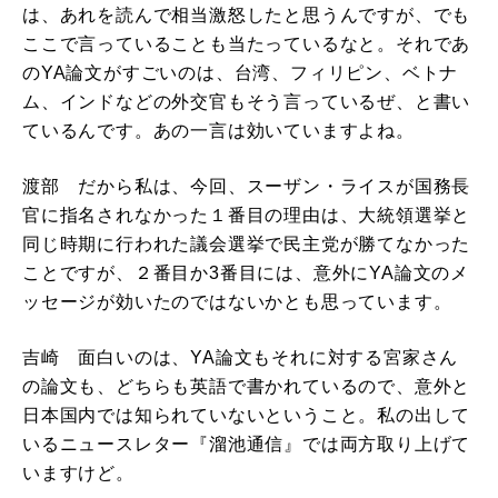
は、あれを読んで相当激怒したと思うんですが、でも
ここで言っていることも当たっているなと。それであ
のYA論文がすごいのは、台湾、フィリピン、ベトナ
ム、インドなどの外交官もそう言っているぜ、と書い
ているんです。あの一言は効いていますよね。
渡部 だから私は、今回、スーザン・ライスが国務長
官に指名されなかった１番目の理由は、大統領選挙と
同じ時期に行われた議会選挙で民主党が勝てなかった
ことですが、２番目か3番目には、意外にYA論文のメ
ッセージが効いたのではないかとも思っています。
吉崎 面白いのは、YA論文もそれに対する宮家さん
の論文も、どちらも英語で書かれているので、意外と
日本国内では知られていないということ。私の出して
いるニュースレター『溜池通信』では両方取り上げて
いますけど。