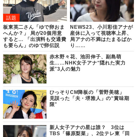
話題
板東英二さん「ゆで卵おま
NEWS23、小川彩佳アナが
へんか？」 局が20個用意
産休に入って視聴率上昇、
すると… 「出演料も交通費
局アナの不満はたまるばか
も要らん」のゆで卵伝説
り……
赤木野々花、池田伸子、副島萌
生……NHK女子アナ“隠れた実力
派”3人の魅力
ひっそりCM降板の「菅野美穂」
見誤った「夫・堺雅人」の“賞味期
限”
新人女子アナの星は誰？ 3位は
TBS「篠原梨菜」、2位テレ東「田