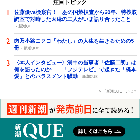
注目トピック
佐藤優vs検察官！ あの国策捜査から20年、特捜取
調室で対峙した因縁の二人がいま語り合ったこと
新潮QUE
肉乃小路ニクヨ「わたし」の人生を生きるための5
冊
新潮QUE
〈本人インタビュー〉渦中の当事者「佐藤二朗」は
何を語ったのか――「フジテレビ」で起きた「橋本
愛」とのハラスメント騒動
新潮QUE
「新潮QUE」とは？