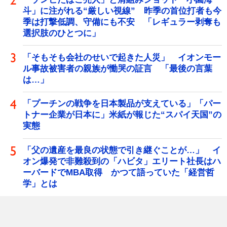
斗」に注がれる“厳しい視線” 昨季の首位打者も今
季は打撃低調、守備にも不安 「レギュラー剥奪も
選択肢のひとつに」
「そもそも会社のせいで起きた人災」 イオンモー
ル事故被害者の親族が慟哭の証言 「最後の言葉
は…」
「プーチンの戦争を日本製品が支えている」「パー
トナー企業が日本に」米紙が報じた“スパイ天国”の
実態
「父の遺産を最良の状態で引き継ぐことが…」 イ
オン爆発で非難殺到の「ハビタ」エリート社長はハ
ーバードでMBA取得 かつて語っていた「経営哲
学」とは