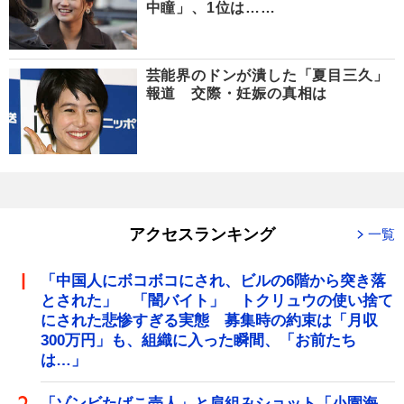
中瞳」、1位は……
芸能界のドンが潰した「夏目三久」
報道 交際・妊娠の真相は
アクセスランキング
一覧
「中国人にボコボコにされ、ビルの6階から突き落
とされた」 「闇バイト」 トクリュウの使い捨て
にされた悲惨すぎる実態 募集時の約束は「月収
300万円」も、組織に入った瞬間、「お前たち
は…」
「ゾンビたばこ売人」と肩組みショット「小園海