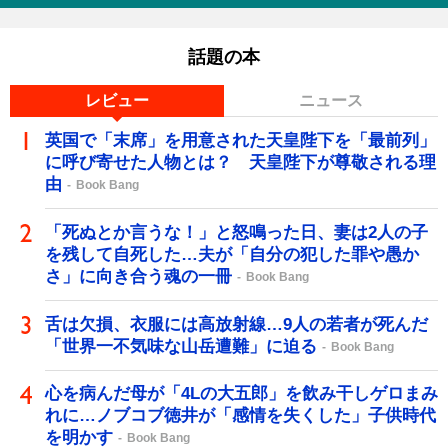
話題の本
レビュー
ニュース
英国で「末席」を用意された天皇陛下を「最前列」
に呼び寄せた人物とは？ 天皇陛下が尊敬される理
由
Book Bang
「死ぬとか言うな！」と怒鳴った日、妻は2人の子
を残して自死した…夫が「自分の犯した罪や愚か
さ」に向き合う魂の一冊
Book Bang
舌は欠損、衣服には高放射線…9人の若者が死んだ
「世界一不気味な山岳遭難」に迫る
Book Bang
心を病んだ母が「4Lの大五郎」を飲み干しゲロまみ
れに…ノブコブ徳井が「感情を失くした」子供時代
を明かす
Book Bang