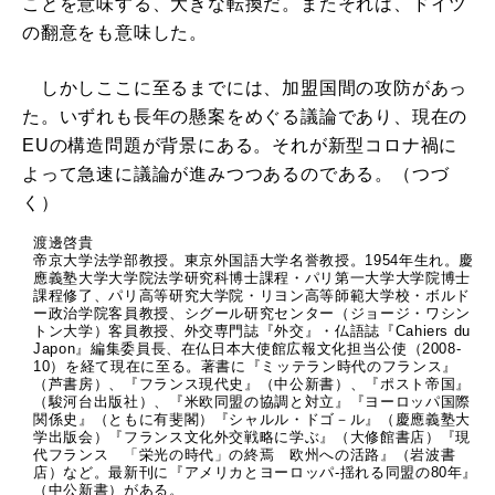
ことを意味する、大きな転換だ。またそれは、ドイツ
の翻意をも意味した。
しかしここに至るまでには、加盟国間の攻防があっ
た。いずれも長年の懸案をめぐる議論であり、現在の
EUの構造問題が背景にある。それが新型コロナ禍に
よって急速に議論が進みつつあるのである。（つづ
く）
渡邊啓貴
帝京大学法学部教授。東京外国語大学名誉教授。1954年生れ。慶
應義塾大学大学院法学研究科博士課程・パリ第一大学大学院博士
課程修了、パリ高等研究大学院・リヨン高等師範大学校・ボルド
ー政治学院客員教授、シグール研究センター（ジョージ・ワシン
トン大学）客員教授、外交専門誌『外交』・仏語誌『Cahiers du
Japon』編集委員長、在仏日本大使館広報文化担当公使（2008-
10）を経て現在に至る。著書に『ミッテラン時代のフランス』
（芦書房）、『フランス現代史』（中公新書）、『ポスト帝国』
（駿河台出版社）、『米欧同盟の協調と対立』『ヨーロッパ国際
関係史』（ともに有斐閣）『シャルル・ドゴ－ル』（慶應義塾大
学出版会）『フランス文化外交戦略に学ぶ』（大修館書店）『現
代フランス 「栄光の時代」の終焉 欧州への活路』（岩波書
店）など。最新刊に『アメリカとヨーロッパ-揺れる同盟の80年』
（中公新書）がある。