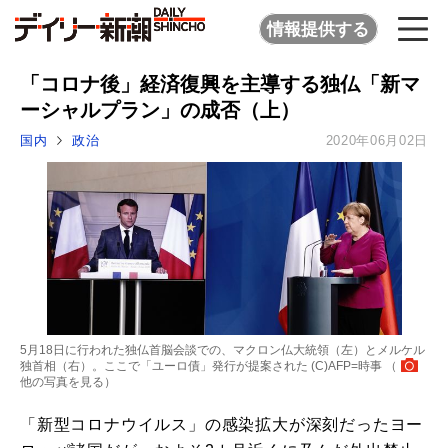
情報提供する
「コロナ後」経済復興を主導する独仏「新マ
ーシャルプラン」の成否（上）
国内
政治
2020年06月02日
5月18日に行われた独仏首脳会談での、マクロン仏大統領（左）とメルケル
独首相（右）。ここで「ユーロ債」発行が提案された (C)AFP=時事 （
他の写真を見る
）
「新型コロナウイルス」の感染拡大が深刻だったヨー