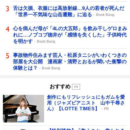
舌は欠損、衣服には高放射線…9人の若者が死んだ
「世界一不気味な山岳遭難」に迫る
Book Bang
心を病んだ母が「4Lの大五郎」を飲み干しゲロまみ
れに…ノブコブ徳井が「感情を失くした」子供時代
を明かす
Book Bang
事故物件住みます芸人・松原タニシがいわくつきの
部屋を大公開 漫画家・清野とおるが聞いた衝撃の
体験とは？
Book Bang
おすすめ
創作にもリフレッシュにもガムを愛
用（ジャズピアニスト 山中千尋さ
ん）【LOTTE TIMES】
PR