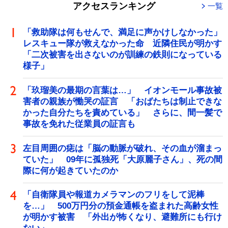
アクセスランキング
一覧
「救助隊は何もせんで、満足に声かけしなかった」
レスキュー隊が救えなかった命 近隣住民が明かす
「二次被害を出さないのが訓練の鉄則になっている
様子」
「玖瑠美の最期の言葉は…」 イオンモール事故被
害者の親族が慟哭の証言 「おばたちは制止できな
かった自分たちを責めている」 さらに、間一髪で
事故を免れた従業員の証言も
左目周囲の痣は「脳の動脈が破れ、その血が溜まっ
ていた」 09年に孤独死「大原麗子さん」、死の間
際に何が起きていたのか
「自衛隊員や報道カメラマンのフリをして泥棒
を…」 500万円分の預金通帳を盗まれた高齢女性
が明かす被害 「外出が怖くなり、避難所にも行け