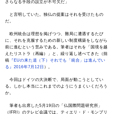
さらなる手段の設立が不可欠だ」
と言明していた。独仏の提案はそれを受けたもの
だ。
欧州統合は理想を掲げつつ、難局に遭遇するたび
に、それを克服するための新しい制度構築をしながら
前に進むという営みである。筆者はそれを「国境を越
えたリストラ（再編）」と、繰り返し述べてきた（拙
稿
『EUの来た道（下）それでも「統合」は進んでい
る』2016年7月12日
）。
今回はドイツの大決断で、局面が動こうとしてい
る。しかし本当にこれまでのようにうまくいくだろう
か。
筆者も出席した5月19日の「仏国際問題研究所」
（IFRI）のテレビ会議では、ティエリ・ド・モンブリ