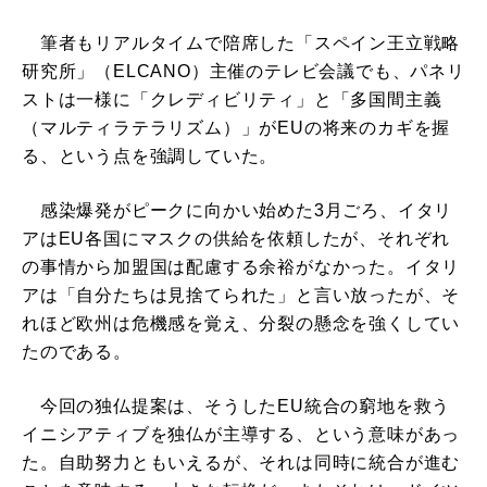
筆者もリアルタイムで陪席した「スペイン王立戦略
研究所」（ELCANO）主催のテレビ会議でも、パネリ
ストは一様に「クレディビリティ」と「多国間主義
（マルティラテラリズム）」がEUの将来のカギを握
る、という点を強調していた。
感染爆発がピークに向かい始めた3月ごろ、イタリ
アはEU各国にマスクの供給を依頼したが、それぞれ
の事情から加盟国は配慮する余裕がなかった。イタリ
アは「自分たちは見捨てられた」と言い放ったが、そ
れほど欧州は危機感を覚え、分裂の懸念を強くしてい
たのである。
今回の独仏提案は、そうしたEU統合の窮地を救う
イニシアティブを独仏が主導する、という意味があっ
た。自助努力ともいえるが、それは同時に統合が進む