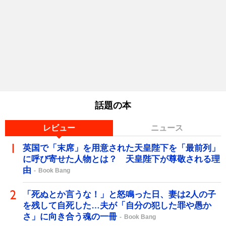
話題の本
レビュー
ニュース
英国で「末席」を用意された天皇陛下を「最前列」
に呼び寄せた人物とは？ 天皇陛下が尊敬される理
由
Book Bang
「死ぬとか言うな！」と怒鳴った日、妻は2人の子
を残して自死した…夫が「自分の犯した罪や愚か
さ」に向き合う魂の一冊
Book Bang