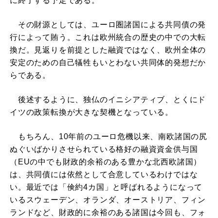
に終了する予定である。
その財源としては、ユーロ圏諸国による共同債の発
行によって賄う。これは欧州統合の歴史の中での大転
換だ。見返りを前提とした融資ではなく、欧州全体の
安定のための自己犠牲もいとわない共同体的発想だか
らである。
後述するように、独仏のイニシアティブ、とくにド
イツの政策転換が大きな契機となっている。
もちろん、10年前のユーロ危機以来、南欧諸国の尻
ぬぐいばかりさせられている格好の融資資金供与国
（EUの中でも財政的余裕のある豊かな北西欧諸国）
は、共同債には依然として合意しているわけではな
い。最近では「倹約4カ国」と呼ばれるようになって
いるスウェーデン、オランダ、オーストリア、フィン
ランドなど、財政的に余裕のある諸国は今回も、フォ