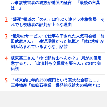
ル事故被害者の親族が慟哭の証言 「最後の言葉
は…」
“爆死”報道の「のん」13年ぶり連ドラ本格復帰 そ
れでも視聴者の評判が上々な理由
“数秒のサービス”で仕事を干された人気司会者「前
田武彦さん」 生涯現役だった気概と「体に秒針が
刻み込まれているような」話芸
板東英二さん「ゆで卵おまへんか？」 局が20個用
意すると… 「出演料も交通費も要らん」のゆで卵
伝説
「将来的に年約2500億円という莫大な金額に…」
三井物産「鉄鉱石事業」爆発的収益力の秘密とは