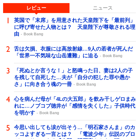
レビュー
ニュース
英国で「末席」を用意された天皇陛下を「最前列」
に呼び寄せた人物とは？ 天皇陛下が尊敬される理
由
Book Bang
舌は欠損、衣服には高放射線…9人の若者が死んだ
「世界一不気味な山岳遭難」に迫る
Book Bang
「死ぬとか言うな！」と怒鳴った日、妻は2人の子
を残して自死した…夫が「自分の犯した罪や愚か
さ」に向き合う魂の一冊
Book Bang
心を病んだ母が「4Lの大五郎」を飲み干しゲロまみ
れに…ノブコブ徳井が「感情を失くした」子供時代
を明かす
Book Bang
今思い出しても涙が出そう…「明石家さんま」のカ
ッコよすぎる一言とは？ 「電波少年」伝説のプロ