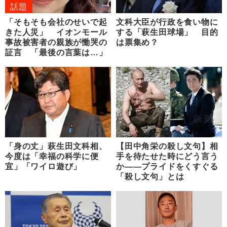
話題
「そもそも会社のせいで起
文科大臣が行政を食い物に
きた人災」 イオンモール
する「萩生田球場」 目的
事故被害者の親族が慟哭の
は票集め？
証言 「最後の言葉は…」
「身の丈」萩生田文科相、
【田中角栄の殺し文句】相
今度は「幸福の科学に便
手を待たせた時にどう言う
宜」「ワイロ遊び」
か――プライドをくすぐる
「殺し文句」とは