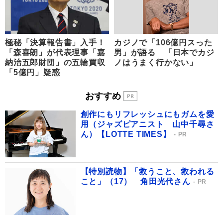
極秘「決算報告書」入手！
カジノで「106億円スった
「森喜朗」が代表理事「嘉
男」が語る 「日本でカジ
納治五郎財団」の五輪買収
ノはうまく行かない」
「5億円」疑惑
おすすめ
創作にもリフレッシュにもガムを愛
用（ジャズピアニスト 山中千尋さ
ん）【LOTTE TIMES】
PR
【特別読物】「救うこと、救われる
こと」（17） 角田光代さん
PR