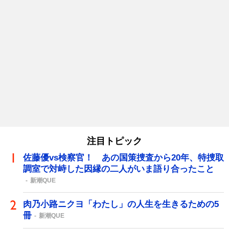
注目トピック
佐藤優vs検察官！ あの国策捜査から20年、特捜取
調室で対峙した因縁の二人がいま語り合ったこと
新潮QUE
肉乃小路ニクヨ「わたし」の人生を生きるための5
冊
新潮QUE