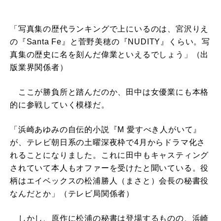
「写真集の歴代ランキングで上にいるのは、宮沢りえ
の『Santa Fe』と菅野美穂の『NUDITY』くらい。写
真集の歴史に名を刻んだ偉業といえるでしょう」（出
版業界関係者）
ここが勝負所と踏んだのか、田中は女優業にも本格
的に参戦していく模様だ。
「浜崎あゆみの自伝的小説『M 愛すべき人がいて』
が、テレビ朝日系の土曜深夜枠で4月からドラマ化さ
れることになりました。これに田中もキャスティング
されていて本人もオファーを受けたと聞いている。役
柄はエイベックスの松浦勝人（まさと）会長の秘書役
なんだとか」（テレビ局関係者）
しかし、原作に松浦の秘書は登場するものの、浜崎