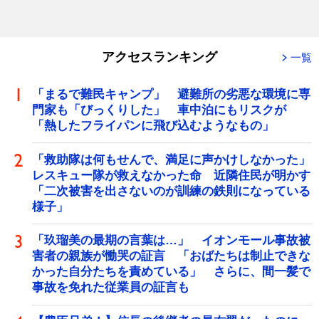
アクセスランキング
一覧
「まるで難民キャンプ」 避難所の劣悪な環境に専
門家も「びっくりした」 車中泊にもリスクが
「熱したフライパンに飛び込むようなもの」
「救助隊は何もせんで、満足に声かけしなかった」
レスキュー隊が救えなかった命 近隣住民が明かす
「二次被害を出さないのが訓練の鉄則になっている
様子」
「玖瑠美の最期の言葉は…」 イオンモール事故被
害者の親族が慟哭の証言 「おばたちは制止できな
かった自分たちを責めている」 さらに、間一髪で
事故を免れた従業員の証言も