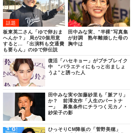
話題
板東英二さん「ゆで卵おま
田中みな実、“半裸”写真集
へんか？」 局が20個用意
が好調 熟年離婚した母の
すると… 「出演料も交通費
胸中は
も要らん」のゆで卵伝説
復活「ハセキョー」がプチブレイク
中 “バラエティにもっと出ましょ
うよ”と誘った人
田中みな実や加藤紗里も「脈アリ」
か？ 前澤友作「人生のパートナ
ー」 募集条件にチラつく元カノ・
紗栄子の影
ひっそりCM降板の「菅野美穂」