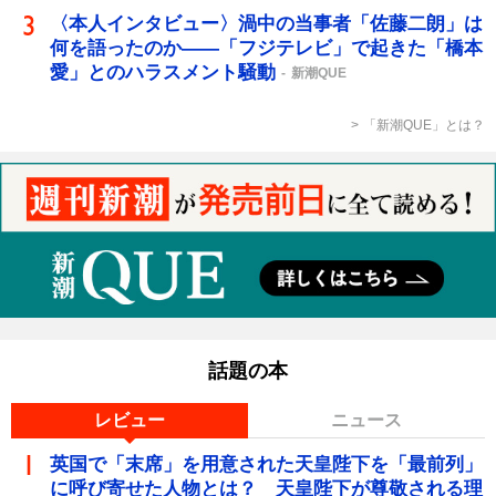
〈本人インタビュー〉渦中の当事者「佐藤二朗」は
何を語ったのか――「フジテレビ」で起きた「橋本
愛」とのハラスメント騒動
新潮QUE
「新潮QUE」とは？
話題の本
レビュー
ニュース
英国で「末席」を用意された天皇陛下を「最前列」
に呼び寄せた人物とは？ 天皇陛下が尊敬される理