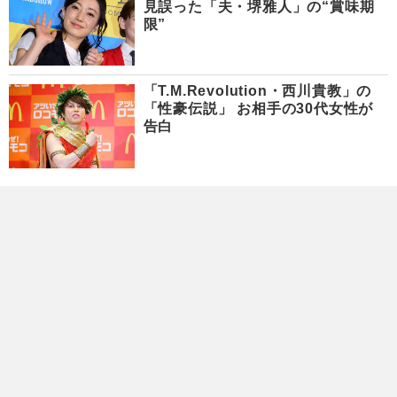
見誤った「夫・堺雅人」の“賞味期
限”
「T.M.Revolution・西川貴教」の
「性豪伝説」 お相手の30代女性が
告白