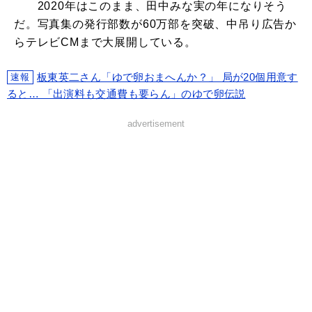
2020年はこのまま、田中みな実の年になりそう
だ。写真集の発行部数が60万部を突破、中吊り広告か
らテレビCMまで大展開している。
板東英二さん「ゆで卵おまへんか？」 局が20個用意す
速報
ると… 「出演料も交通費も要らん」のゆで卵伝説
advertisement