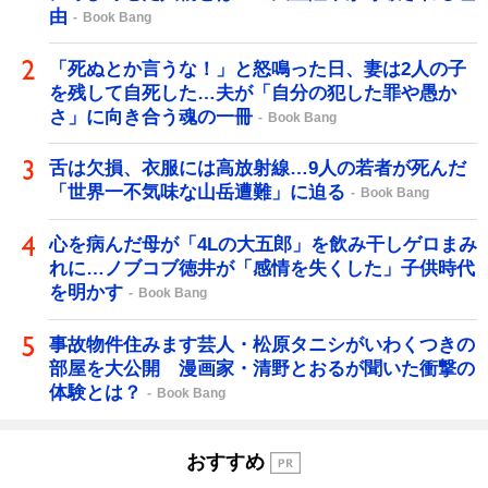
由
Book Bang
「死ぬとか言うな！」と怒鳴った日、妻は2人の子
を残して自死した…夫が「自分の犯した罪や愚か
さ」に向き合う魂の一冊
Book Bang
舌は欠損、衣服には高放射線…9人の若者が死んだ
「世界一不気味な山岳遭難」に迫る
Book Bang
心を病んだ母が「4Lの大五郎」を飲み干しゲロまみ
れに…ノブコブ徳井が「感情を失くした」子供時代
を明かす
Book Bang
事故物件住みます芸人・松原タニシがいわくつきの
部屋を大公開 漫画家・清野とおるが聞いた衝撃の
体験とは？
Book Bang
おすすめ