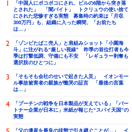
「中国人にボコボコにされ、ビルの6階から突き落
とされた」 「闇バイト」 トクリュウの使い捨て
にされた悲惨すぎる実態 募集時の約束は「月収
300万円」も、組織に入った瞬間、「お前たち
は…」
「ゾンビたばこ売人」と肩組みショット「小園海
斗」に注がれる“厳しい視線” 昨季の首位打者も今
季は打撃低調、守備にも不安 「レギュラー剥奪も
選択肢のひとつに」
「そもそも会社のせいで起きた人災」 イオンモー
ル事故被害者の親族が慟哭の証言 「最後の言葉
は…」
「プーチンの戦争を日本製品が支えている」「パー
トナー企業が日本に」米紙が報じた“スパイ天国”の
実態
「父の遺産を最良の状態で引き継ぐことが…」 イ