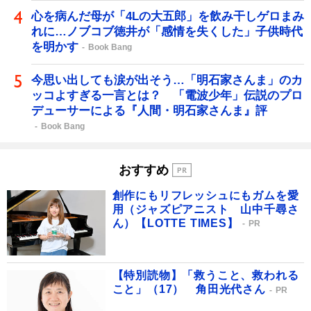
心を病んだ母が「4Lの大五郎」を飲み干しゲロまみ
れに…ノブコブ徳井が「感情を失くした」子供時代
を明かす
Book Bang
今思い出しても涙が出そう…「明石家さんま」のカ
ッコよすぎる一言とは？ 「電波少年」伝説のプロ
デューサーによる『人間・明石家さんま』評
Book Bang
おすすめ
創作にもリフレッシュにもガムを愛
用（ジャズピアニスト 山中千尋さ
ん）【LOTTE TIMES】
PR
【特別読物】「救うこと、救われる
こと」（17） 角田光代さん
PR