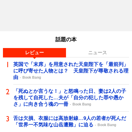
話題の本
レビュー
ニュース
英国で「末席」を用意された天皇陛下を「最前列」
に呼び寄せた人物とは？ 天皇陛下が尊敬される理
由
Book Bang
「死ぬとか言うな！」と怒鳴った日、妻は2人の子
を残して自死した…夫が「自分の犯した罪や愚か
さ」に向き合う魂の一冊
Book Bang
舌は欠損、衣服には高放射線…9人の若者が死んだ
「世界一不気味な山岳遭難」に迫る
Book Bang