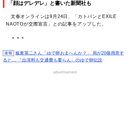
「顔はデレデレ」と書いた新聞社も
文春オンラインは9月24日、「カトパンとEXILE
NAOTOが交際宣言」との記事をアップした。
＊＊＊
板東英二さん「ゆで卵おまへんか？」 局が20個用意す
速報
ると… 「出演料も交通費も要らん」のゆで卵伝説
advertisement