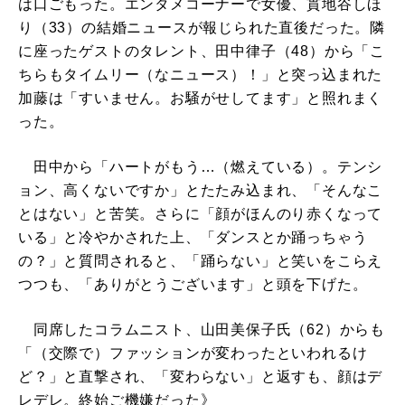
は口ごもった。エンタメコーナーで女優、貫地谷しほ
り（33）の結婚ニュースが報じられた直後だった。隣
に座ったゲストのタレント、田中律子（48）から「こ
ちらもタイムリー（なニュース）！」と突っ込まれた
加藤は「すいません。お騒がせしてます」と照れまく
った。
田中から「ハートがもう…（燃えている）。テンシ
ョン、高くないですか」とたたみ込まれ、「そんなこ
とはない」と苦笑。さらに「顔がほんのり赤くなって
いる」と冷やかされた上、「ダンスとか踊っちゃう
の？」と質問されると、「踊らない」と笑いをこらえ
つつも、「ありがとうございます」と頭を下げた。
同席したコラムニスト、山田美保子氏（62）からも
「（交際で）ファッションが変わったといわれるけ
ど？」と直撃され、「変わらない」と返すも、顔はデ
レデレ。終始ご機嫌だった》