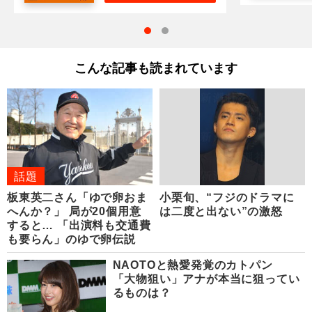
こんな記事も読まれています
話題
板東英二さん「ゆで卵おま
小栗旬、“フジのドラマに
へんか？」 局が20個用意
は二度と出ない”の激怒
すると… 「出演料も交通費
も要らん」のゆで卵伝説
NAOTOと熱愛発覚のカトパン
「大物狙い」アナが本当に狙ってい
るものは？