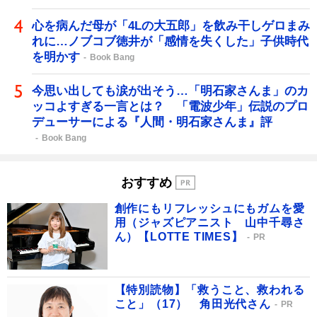
心を病んだ母が「4Lの大五郎」を飲み干しゲロまみ
れに…ノブコブ徳井が「感情を失くした」子供時代
を明かす
Book Bang
今思い出しても涙が出そう…「明石家さんま」のカ
ッコよすぎる一言とは？ 「電波少年」伝説のプロ
デューサーによる『人間・明石家さんま』評
Book Bang
おすすめ
創作にもリフレッシュにもガムを愛
用（ジャズピアニスト 山中千尋さ
ん）【LOTTE TIMES】
PR
【特別読物】「救うこと、救われる
こと」（17） 角田光代さん
PR