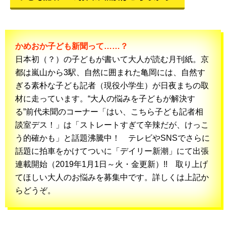
かめおか子ども新聞って……？
日本初（？）の子どもが書いて大人が読む月刊紙。京
都は嵐山から3駅、自然に囲まれた亀岡には、自然す
ぎる素朴な子ども記者（現役小学生）が日夜まちの取
材に走っています。“大人の悩みを子どもが解決す
る”前代未聞のコーナー「はい、こちら子ども記者相
談室デス！」は「ストレートすぎて辛辣だが、けっこ
う的確かも」と話題沸騰中！ テレビやSNSでさらに
話題に拍車をかけてついに「デイリー新潮」にて出張
連載開始（2019年1月1日～火・金更新）!! 取り上げ
てほしい大人のお悩みを募集中です。詳しくは上記か
らどうぞ。