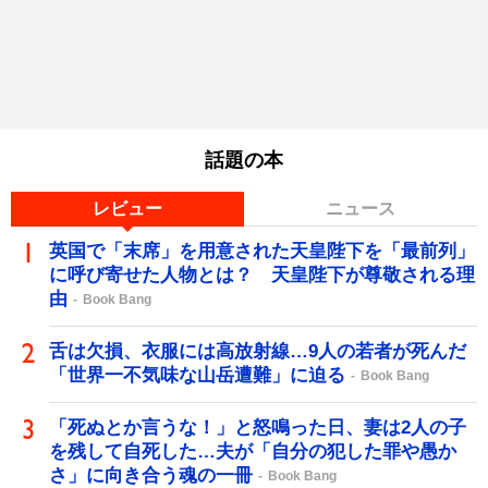
話題の本
レビュー
ニュース
英国で「末席」を用意された天皇陛下を「最前列」
に呼び寄せた人物とは？ 天皇陛下が尊敬される理
由
Book Bang
舌は欠損、衣服には高放射線…9人の若者が死んだ
「世界一不気味な山岳遭難」に迫る
Book Bang
「死ぬとか言うな！」と怒鳴った日、妻は2人の子
を残して自死した…夫が「自分の犯した罪や愚か
さ」に向き合う魂の一冊
Book Bang