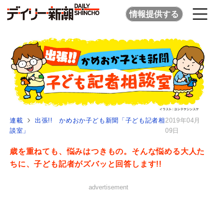
情報提供する
連載
出張!! かめおか子ども新聞「子ども記者相
2019年04月
談室」
09日
歳を重ねても、悩みはつきもの。そんな悩める大人た
ちに、子ども記者がズバッと回答します!!
advertisement