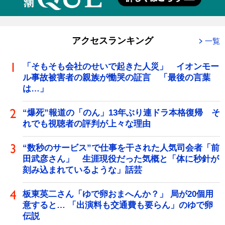
アクセスランキング
一覧
「そもそも会社のせいで起きた人災」 イオンモー
ル事故被害者の親族が慟哭の証言 「最後の言葉
は…」
“爆死”報道の「のん」13年ぶり連ドラ本格復帰 そ
れでも視聴者の評判が上々な理由
“数秒のサービス”で仕事を干された人気司会者「前
田武彦さん」 生涯現役だった気概と「体に秒針が
刻み込まれているような」話芸
板東英二さん「ゆで卵おまへんか？」 局が20個用
意すると… 「出演料も交通費も要らん」のゆで卵
伝説