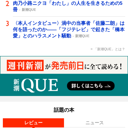
肉乃小路ニクヨ「わたし」の人生を生きるための5
冊
新潮QUE
〈本人インタビュー〉渦中の当事者「佐藤二朗」は
何を語ったのか――「フジテレビ」で起きた「橋本
愛」とのハラスメント騒動
新潮QUE
「新潮QUE」とは？
話題の本
レビュー
ニュース