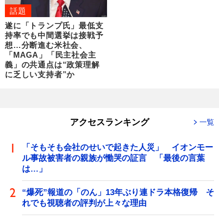
話題
遂に「トランプ氏」最低支
持率でも中間選挙は接戦予
想…分断進む米社会、
「MAGA」「民主社会主
義」の共通点は“政策理解
に乏しい支持者”か
アクセスランキング
一覧
「そもそも会社のせいで起きた人災」 イオンモー
ル事故被害者の親族が慟哭の証言 「最後の言葉
は…」
“爆死”報道の「のん」13年ぶり連ドラ本格復帰 そ
れでも視聴者の評判が上々な理由