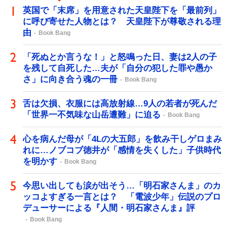
英国で「末席」を用意された天皇陛下を「最前列」
に呼び寄せた人物とは？ 天皇陛下が尊敬される理
由
Book Bang
「死ぬとか言うな！」と怒鳴った日、妻は2人の子
を残して自死した…夫が「自分の犯した罪や愚か
さ」に向き合う魂の一冊
Book Bang
舌は欠損、衣服には高放射線…9人の若者が死んだ
「世界一不気味な山岳遭難」に迫る
Book Bang
心を病んだ母が「4Lの大五郎」を飲み干しゲロまみ
れに…ノブコブ徳井が「感情を失くした」子供時代
を明かす
Book Bang
今思い出しても涙が出そう…「明石家さんま」のカ
ッコよすぎる一言とは？ 「電波少年」伝説のプロ
デューサーによる『人間・明石家さんま』評
Book Bang