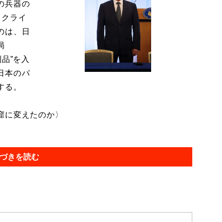
の兵器の
ウクライ
のは、日
局
品”を入
日本のパ
する。
窟に変えたのか〉
づきを読む