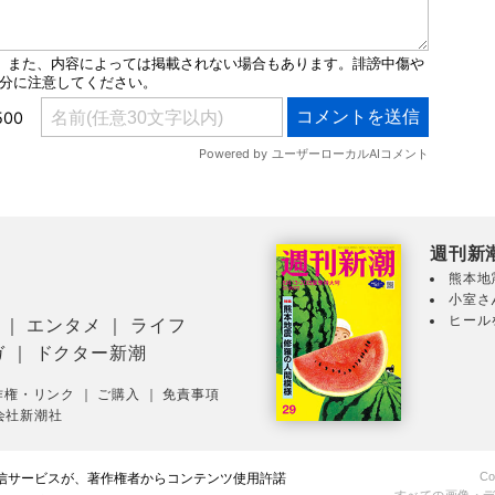
週刊新
熊本地
小室さ
ヒール
｜
エンタメ
｜
ライフ
ガ
｜
ドクター新潮
作権・リンク
｜
ご購入
｜
免責事項
会社新潮社
Co
配信サービスが、著作権者からコンテンツ使用許諾
すべての画像・