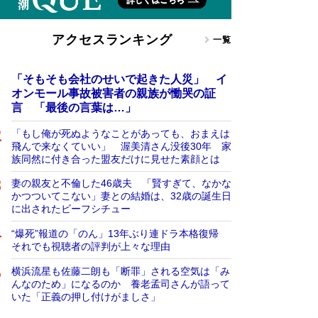
アクセスランキング
一覧
「そもそも会社のせいで起きた人災」 イ
オンモール事故被害者の親族が慟哭の証
言 「最後の言葉は…」
「もし俺が死ぬようなことがあっても、おまえは
飛んで来なくていい」 渥美清さん没後30年 家
族同然に付き合った盟友だけに見せた素顔とは
妻の親友と不倫した46歳夫 「賢すぎて、なかな
かつついてこない」妻との結婚は、32歳の誕生日
に出されたビーフシチュー
“爆死”報道の「のん」13年ぶり連ドラ本格復帰
それでも視聴者の評判が上々な理由
横浜流星も佐藤二朗も「断罪」される空気は「み
んなのため」になるのか 養老孟司さんが語って
いた「正義の押し付けがましさ」