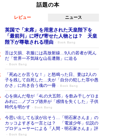
話題の本
レビュー
ニュース
英国で「末席」を用意された天皇陛下を
「最前列」に呼び寄せた人物とは？ 天皇
陛下が尊敬される理由
Book Bang
舌は欠損、衣服には高放射線…9人の若者が死ん
だ「世界一不気味な山岳遭難」に迫る
Book Bang
「死ぬとか言うな！」と怒鳴った日、妻は2人の
子を残して自死した…夫が「自分の犯した罪や愚
かさ」に向き合う魂の一冊
Book Bang
心を病んだ母が「4Lの大五郎」を飲み干しゲロま
みれに…ノブコブ徳井が「感情を失くした」子供
時代を明かす
Book Bang
今思い出しても涙が出そう…「明石家さんま」の
カッコよすぎる一言とは？ 「電波少年」伝説の
プロデューサーによる『人間・明石家さんま』評
Book Bang