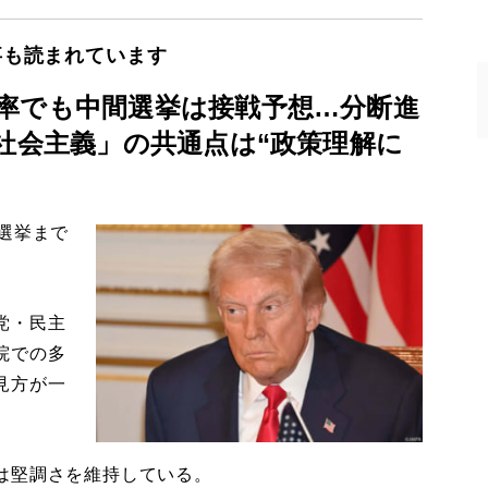
事も読まれています
率でも中間選挙は接戦予想…分断進
社会主義」の共通点は“政策理解に
選挙まで
党・民主
院での多
見方が一
は堅調さを維持している。