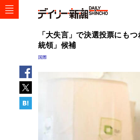
「大失言」で決選投票にもつ
統領」候補
国際