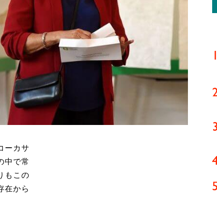
コーカサ
の中で常
りもこの
存在から