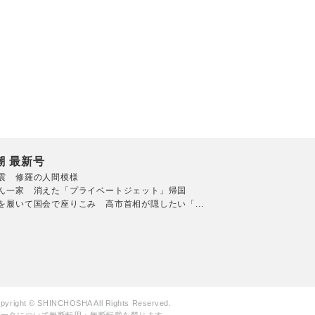
潮 最新号
震 修羅の人間模様
ん一家 消えた「プライベートジェット」帰国
を履いて国会で座りこみ 高市首相が隠したい「...
pyright © SHINCHOSHA All Rights Reserved.
データについて無断転用・無断転載を禁じます。