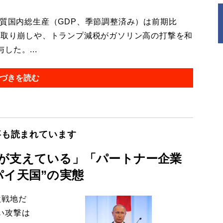
質国内総生産（GDP、季節調整済み）は前期比
の取り崩しや、トランプ減税がガソリン高の打撃を和
た。...
づきを読む
事も読まれています
が支えている」「パートナー企業
パイ天国”の実態
激戦地だ
い攻撃は