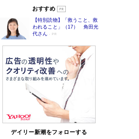
「宇宙兄弟」最終46巻がベストセラー1
おすすめ
位 宇宙開発への関心を押し上げた18年の
【特別読物】「救うこと、救
物語に幕 特装版には「宇宙で描かれたマ
われること」（17） 角田光
ンガ」も収録
Book Bang
代さん
PR
美輪明宏 晩年の回答を集めた『ほほえんで生き
るための人生相談』がランクイン［エンターテイ
メントベストセラー］
Book Bang
「『火垂るの墓』は、大嘘である」原作者が抱き
続けた“自責の念”とは…「自己憐憫は描きたくな
い」監督が徹底的にこだわったこと（後編） #
戦争の記憶
Book Bang
入社10年目にして最下位の営業がトップに大逆
転 上司の“意外な一言”から生まれた「雑談のテ
クニック」とは
Book Bang
皇室はなぜ世界から尊敬されているのか？ 「天
皇陛下はお元気でおられるか」がサウジ国王の第
一声になる理由
Book Bang
デイリー新潮をフォローする