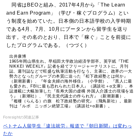
同省はBEOと組み、2017年4月から「The Learn
and Earn Program」（学び・稼ぐプログラム）とい
う制度を始めていた。日本側の日本語学校の入学時期
である4月、7月、10月にブータンから留学生を送り
出す。その名のとおり、日本で「稼ぐ」ことを前提に
したプログラムである。（つづく）
出井康博
1965年岡山県生れ。早稲田大学政治経済学部卒。英字紙『THE
NIKKEI WEEKLY』記者を経てフリージャーナリストに。月刊
誌、週刊誌などで旺盛な執筆活動を行なう。主著に、政界の一大
勢力となったグループの本質に迫った『松下政経塾とは何か』
（新潮新書）、『年金夫婦の海外移住』（小学館）、『黒人に最
も愛され、FBIに最も恐れられた日本人』（講談社＋α文庫）、本
誌連載に大幅加筆した『長寿大国の虚構 外国人介護士の現場を追
う』（新潮社）、『民主党代議士の作られ方』（新潮新書）、
『襤褸（らんる）の旗 松下政経塾の研究』（飛鳥新社）。最新
刊は『ルポ ニッポン絶望工場』（講談社+α新書）。
Foresightの関連記事
ベトナム人留学生「違法就労」報道で『朝日新聞』は変わっ
たか