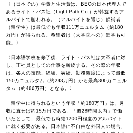
〈（日本での）学費と生活費は、BEOの日本代理人で
あるライト・パス社（Light Path Co.）が斡旋するア
ルバイトで賄われる。（アルバイトを通じ）候補者
（留学生）は最低でも年収111万ニュルタム（約180
万円）が得られる。希望者は（大学院への）進学も可
能。〉
〈日本語学校を修了後、ライト・パス社は大卒者に対
し、正社員としての仕事を斡旋する。その際の年収
は、各人の技能、経験、実績、勤務態度によって最低
150万ニュルタム（約243万円）から最高300万ニュル
タム（約486万円）となる。〉
留学中に得られるという年収「約180万円」は、月
収に直せば約15万円である。「週28時間以内」で働
いたとして、最低でも時給1200円程度のアルバイト
に就く必要がある。日本語に不自由な外国人の場合、