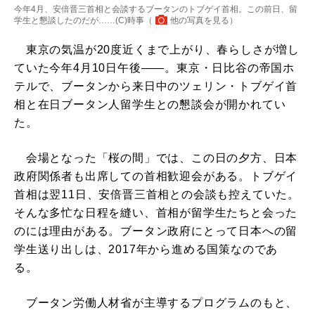
今年4月、安倍晋三首相と会談するブータンのトブゲイ首相。この前日、留
学生と懇談したのだが……(C)時事（
他の写真を見る
）
東京の気温が20度近くまで上がり、春らしさが増し
ていた今年4月10日午後――。東京・日比谷の帝国ホ
テルで、ブータンから来日中のツェリン・トブゲイ首
相と在日ブータン人留学生との懇談会が開かれてい
た。
会場となった「桜の間」では、この日の夕方、日本
政府関係者も出席しての首相歓迎会がある。トブゲイ
首相は翌11日、安倍晋三首相との会談も控えていた。
そんな多忙な日程を縫い、首相が留学生たちと会った
のには理由がある。ブータン政府にとって日本への留
学生送り出しは、2017年から進める国策なのであ
る。
ブータン労働人材省が主導するプログラムのもと、