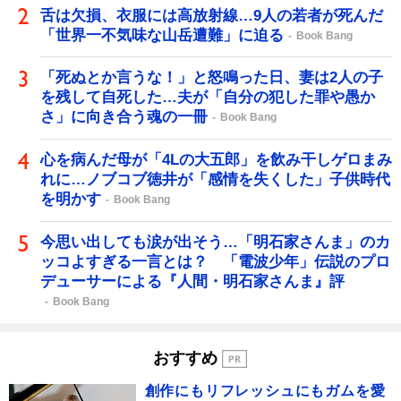
舌は欠損、衣服には高放射線…9人の若者が死んだ
「世界一不気味な山岳遭難」に迫る
Book Bang
「死ぬとか言うな！」と怒鳴った日、妻は2人の子
を残して自死した…夫が「自分の犯した罪や愚か
さ」に向き合う魂の一冊
Book Bang
心を病んだ母が「4Lの大五郎」を飲み干しゲロまみ
れに…ノブコブ徳井が「感情を失くした」子供時代
を明かす
Book Bang
今思い出しても涙が出そう…「明石家さんま」のカ
ッコよすぎる一言とは？ 「電波少年」伝説のプロ
デューサーによる『人間・明石家さんま』評
Book Bang
おすすめ
創作にもリフレッシュにもガムを愛