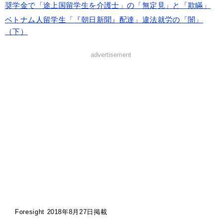
奨学金で「途上国留学生を介護士」の「無定見」と「欺瞞」
ベトナム人留学生「『朝日新聞』配達」違法就労の「闇」
（下）
advertisement
Foresight 2018年8月27日掲載