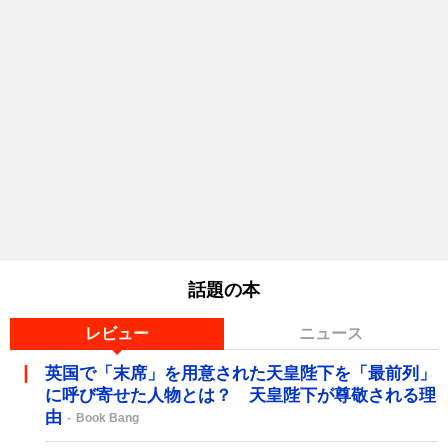
話題の本
レビュー
ニュース
英国で「末席」を用意された天皇陛下を「最前列」
に呼び寄せた人物とは？ 天皇陛下が尊敬される理
由
Book Bang