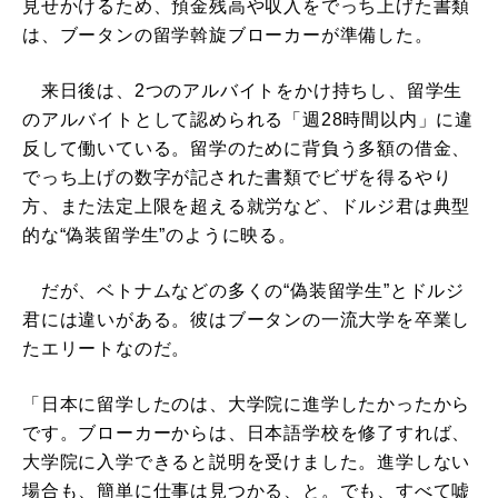
見せかけるため、預金残高や収入をでっち上げた書類
は、ブータンの留学斡旋ブローカーが準備した。
来日後は、2つのアルバイトをかけ持ちし、留学生
のアルバイトとして認められる「週28時間以内」に違
反して働いている。留学のために背負う多額の借金、
でっち上げの数字が記された書類でビザを得るやり
方、また法定上限を超える就労など、ドルジ君は典型
的な“偽装留学生”のように映る。
だが、ベトナムなどの多くの“偽装留学生”とドルジ
君には違いがある。彼はブータンの一流大学を卒業し
たエリートなのだ。
「日本に留学したのは、大学院に進学したかったから
です。ブローカーからは、日本語学校を修了すれば、
大学院に入学できると説明を受けました。進学しない
場合も、簡単に仕事は見つかる、と。でも、すべて嘘