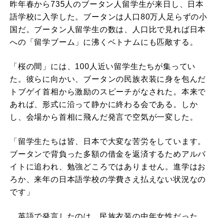
昨年春から735人のブータン人留学生が来日し、日本
語学校に入学した。ブータンは人口80万人足らずの小
国だ。ブータン人留学生の数は、人口比で見れば日本
への「留学ブーム」に沸くベトナムにも匹敵する。
「桜の間」には、100人近い留学生たちが集ってい
た。彼らに向かい、ブータンの民族衣装に身を包んだ
トブゲイ首相から激励のスピーチがなされた。本来で
あれば、形式に沿って静かに終わる会である。しか
し、会場から首相に飛んだ発言で空気が一変した。
「留学生たちは皆、日本で大変な苦労をしています。
ブータンで背負った多額の借金を返済するためアルバ
イトに追われ、勉強どころではありません。進学はお
ろか、来年の日本語学校の学費さえ払えない状況なの
です」
英語で発言したのは、民族衣装の中年女性だった。