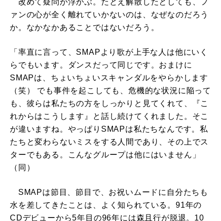
改めて疑問が浮かぶ。たとえ解散したとしても、フ
ァンの心が全く離れていかないのは、なぜなのだろう
か。なかなかあることではないだろう。
「率直に言って、SMAPより歌が上手な人は他にいく
らでもいます。ダンスだって同じです。おまけに
SMAPは、ちょいちょいスキャンダルをやらかします
（笑） でも事件を起こしても、危機的な状況に陥って
も、彼らは私たちの方をしっかりと見てくれて、『こ
れからはこうします』と話し続けてくれました。そこ
が違いますね。やっぱりSMAPは私たちなんです。私
たちと変わらないミスをする人間であり、その上でス
ターでもある。こんなグループは他にはいません」
（同）
SMAPは節目、節目で、お祝いムードに自分たちも
水を差してきたことは、よく知られている。91年の
CDデビューから5年目の96年には森且行が脱退。10