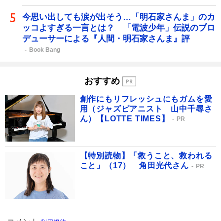
今思い出しても涙が出そう…「明石家さんま」のカ
ッコよすぎる一言とは？ 「電波少年」伝説のプロ
デューサーによる『人間・明石家さんま』評
Book Bang
おすすめ
創作にもリフレッシュにもガムを愛
用（ジャズピアニスト 山中千尋さ
ん）【LOTTE TIMES】
PR
【特別読物】「救うこと、救われる
こと」（17） 角田光代さん
PR