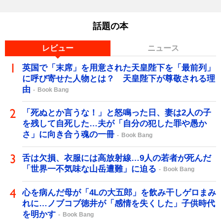
話題の本
レビュー
ニュース
英国で「末席」を用意された天皇陛下を「最前列」
に呼び寄せた人物とは？ 天皇陛下が尊敬される理
由
Book Bang
「死ぬとか言うな！」と怒鳴った日、妻は2人の子
を残して自死した…夫が「自分の犯した罪や愚か
さ」に向き合う魂の一冊
Book Bang
舌は欠損、衣服には高放射線…9人の若者が死んだ
「世界一不気味な山岳遭難」に迫る
Book Bang
心を病んだ母が「4Lの大五郎」を飲み干しゲロまみ
れに…ノブコブ徳井が「感情を失くした」子供時代
を明かす
Book Bang