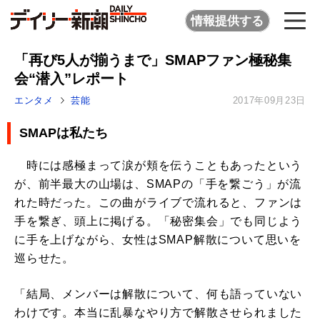
情報提供する
「再び5人が揃うまで」SMAPファン極秘集
会“潜入”レポート
エンタメ
芸能
2017年09月23日
SMAPは私たち
時には感極まって涙が頬を伝うこともあったという
が、前半最大の山場は、SMAPの「手を繋ごう」が流
れた時だった。この曲がライブで流れると、ファンは
手を繋ぎ、頭上に掲げる。「秘密集会」でも同じよう
に手を上げながら、女性はSMAP解散について思いを
巡らせた。
「結局、メンバーは解散について、何も語っていない
わけです。本当に乱暴なやり方で解散させられました