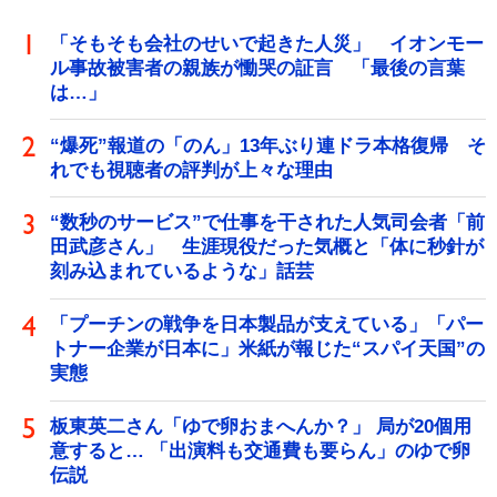
「そもそも会社のせいで起きた人災」 イオンモー
ル事故被害者の親族が慟哭の証言 「最後の言葉
は…」
“爆死”報道の「のん」13年ぶり連ドラ本格復帰 そ
れでも視聴者の評判が上々な理由
“数秒のサービス”で仕事を干された人気司会者「前
田武彦さん」 生涯現役だった気概と「体に秒針が
刻み込まれているような」話芸
「プーチンの戦争を日本製品が支えている」「パー
トナー企業が日本に」米紙が報じた“スパイ天国”の
実態
板東英二さん「ゆで卵おまへんか？」 局が20個用
意すると… 「出演料も交通費も要らん」のゆで卵
伝説