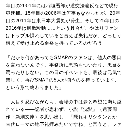
年目の2001年には稲垣吾郎が道交法違反などで現行
犯逮捕。15年目の2006年は何事もなかったが、20年
目の2011年は東日本大震災が発生。そして25年目の
2016年は解散騒動……という具合だ。やはりファン
はトラブル慣れしていると言えば失礼だが、どっしり
構えて受け止める余裕を持っているのだろう。
「だから何があってもSMAPのファンは、他人の悪口
を言わないんです。事務所に悪態をついたり、黒幕を
罵ったりしない。この日のイベントも、最後は元気で
楽しく、再びSMAPの5人が揃うのを待っています、
という形で終わりました」
人目を忍びながらも、会場の中は夢と希望に満ち溢
れている――記者が思わず、小説『沈黙』（遠藤周
作・新潮文庫）を思い出し、「隠れキリシタンとか、
古代ローマの地下礼拝みたいですね」と言うと、ファ