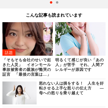
こんな記事も読まれています
話題
「そもそも会社のせいで起
明るくて感じが良い「あの
きた人災」 イオンモール
人」が苦手 それ、人間ア
事故被害者の親族が慟哭の
レルギーが原因です
証言 「最後の言葉は…」
怒れない人は損をする！ 人生を好
転させる上手な怒りの伝え方 ―
母への怒りを乗り越えて