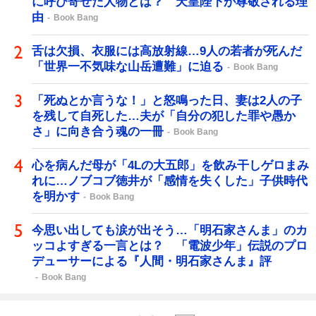
に呼び寄せた人物とは？ 天皇陛下が尊敬される理
由
Book Bang
舌は欠損、衣服には高放射線…9人の若者が死んだ
「世界一不気味な山岳遭難」に迫る
Book Bang
「死ぬとか言うな！」と怒鳴った日、妻は2人の子
を残して自死した…夫が「自分の犯した罪や愚か
さ」に向き合う魂の一冊
Book Bang
心を病んだ母が「4Lの大五郎」を飲み干しゲロまみ
れに…ノブコブ徳井が「感情を失くした」子供時代
を明かす
Book Bang
今思い出しても涙が出そう…「明石家さんま」のカ
ッコよすぎる一言とは？ 「電波少年」伝説のプロ
デューサーによる『人間・明石家さんま』評
Book Bang