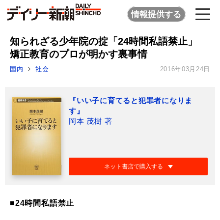
情報提供する
知られざる少年院の掟「24時間私語禁止」
矯正教育のプロが明かす裏事情
国内
社会
2016年03月24日
『いい子に育てると犯罪者になりま
す』
岡本 茂樹 著
ネット書店で購入する
■24時間私語禁止