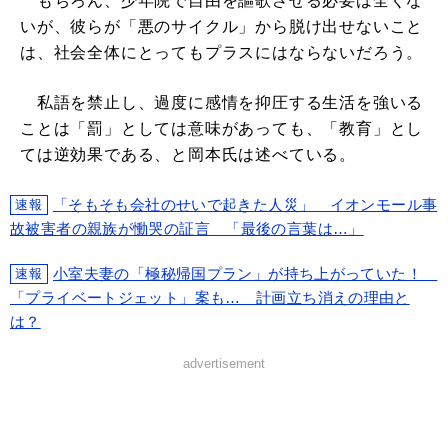
もちろん、少年院で自由を謳歌させる必要は全くな
いが、彼らが「悪のサイクル」から脱け出せないこと
は、社会全体にとってもプラスにはならないだろう。
私語を禁止し、過度に感情を抑圧する生活を強いる
ことは「罰」としては意味があっても、「教育」とし
ては逆効果である、と岡本氏は述べている。
「そもそも会社のせいで起きた人災」 イオンモール事
速報
故被害者の親族が慟哭の証言 「最後の言葉は…」
小室夫妻の「極秘帰国プラン」が持ち上がっていた！
速報
「プライベートジェット」案も… 計画立ち消えの理由と
は？
advertisement