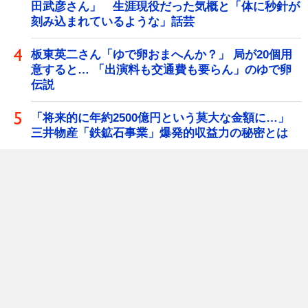
田武彦さん」 生涯現役だった気概と「体に秒針が
刻み込まれているような」話芸
板東英二さん「ゆで卵おまへんか？」 局が20個用
意すると… 「出演料も交通費も要らん」のゆで卵
伝説
「将来的に年約2500億円という莫大な金額に…」
三井物産「鉄鉱石事業」爆発的収益力の秘密とは