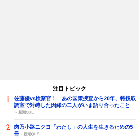
注目トピック
佐藤優vs検察官！ あの国策捜査から20年、特捜取
調室で対峙した因縁の二人がいま語り合ったこと
新潮QUE
肉乃小路ニクヨ「わたし」の人生を生きるための5
冊
新潮QUE