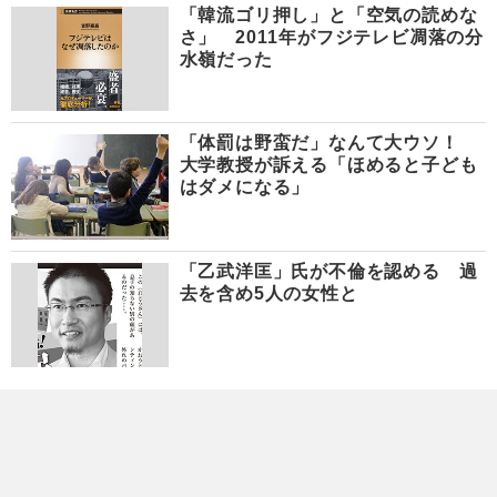
「韓流ゴリ押し」と「空気の読めな
さ」 2011年がフジテレビ凋落の分
水嶺だった
「体罰は野蛮だ」なんて大ウソ！
大学教授が訴える「ほめると子ども
はダメになる」
「乙武洋匡」氏が不倫を認める 過
去を含め5人の女性と