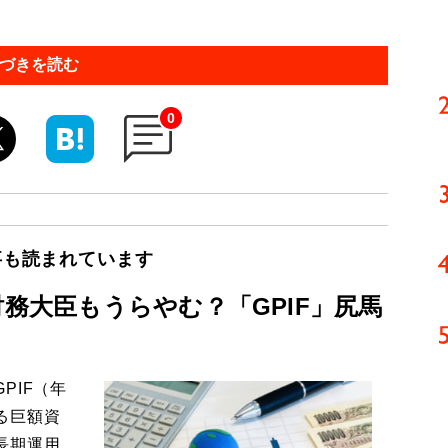
づきを読む
0
事も読まれています
財務大臣もうらやむ？「GPIF」尻馬
PIF（年
る巨額資
長期運用