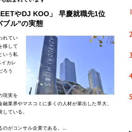
EETやDJ KOO」 早慶就職先1位
バブル”の実態
われてい
を移して
という私
ベイカレ
だろう
の現実を
金融業界やマスコミに多くの人材が輩出した早大、
映している。
がコンサル企業である。...