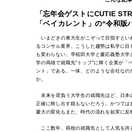
「忘年会ゲストにCUTIE STR
「ベイカレント」の“令和版
いまどきの東大生がこぞって目指すとい
るコンサル業界。こうした趨勢は私学に目
も変わらない。早稲田大学と慶応義塾大学
学の両雄で就職先“トップ”に輝く企業が「
ント」である。一体、どのような会社なの
か。
未来を背負う大学生の就職先ほど、日本
正確に映し出す鏡もないだろう。かつては
慶大の変化もまた、時代の流れを如実に反
ここ数年、両校の就職先として人気を誇るの