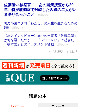
佐藤優vs検察官！ あの国策捜査から20
年、特捜取調室で対峙した因縁の二人がい
ま語り合ったこと
新潮QUE
肉乃小路ニクヨ「わたし」の人生を生きるための
5冊
新潮QUE
〈本人インタビュー〉渦中の当事者「佐藤二朗」
は何を語ったのか――「フジテレビ」で起きた
「橋本愛」とのハラスメント騒動
新潮QUE
「新潮QUE」とは？
話題の本
レビュー
ニュース