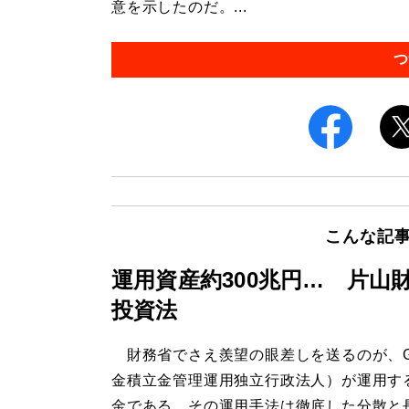
意を示したのだ。...
つ
こんな記
運用資産約300兆円… 片山
投資法
財務省でさえ羨望の眼差しを送るのが、G
金積立金管理運用独立行政法人）が運用す
金である。その運用手法は徹底した分散と