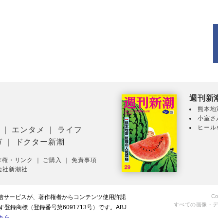
週刊新
熊本地
小室さ
ヒール
｜
エンタメ
｜
ライフ
ガ
｜
ドクター新潮
作権・リンク
｜
ご購入
｜
免責事項
会社新潮社
Co
配信サービスが、著作権者からコンテンツ使用許諾
すべての画像・
録商標（登録番号第6091713号）です。ABJ
ちら