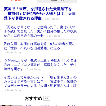
英国で「末席」を用意された天皇陛下を
「最前列」に呼び寄せた人物とは？ 天皇
陛下が尊敬される理由
Book Bang
「死ぬとか言うな！」と怒鳴った日、妻は2人の
子を残して自死した…夫が「自分の犯した罪や愚
かさ」に向き合う魂の一冊
Book Bang
舌は欠損、衣服には高放射線…9人の若者が死ん
だ「世界一不気味な山岳遭難」に迫る
Book Bang
心を病んだ母が「4Lの大五郎」を飲み干しゲロま
みれに…ノブコブ徳井が「感情を失くした」子供
時代を明かす
Book Bang
今思い出しても涙が出そう…「明石家さんま」の
カッコよすぎる一言とは？ 「電波少年」伝説の
プロデューサーによる『人間・明石家さんま』評
Book Bang
「『火垂るの墓』は、大嘘である」原作者
おすすめ
が抱き続けた“自責の念”とは…「自己憐憫