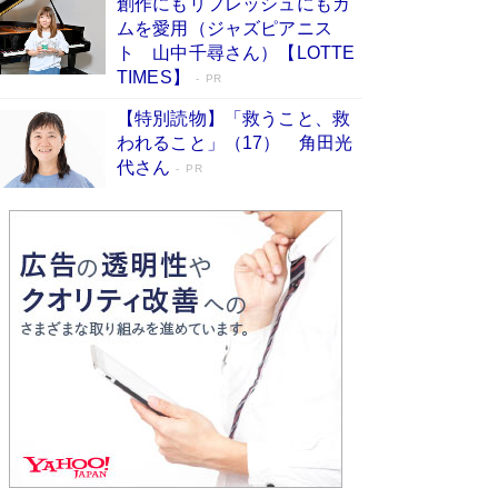
創作にもリフレッシュにもガ
は描きたくない」監督が徹底的にこだわっ
ムを愛用（ジャズピアニス
たこと（後編） #戦争の記憶
Book Bang
ト 山中千尋さん）【LOTTE
「叱って伸びるやつは、褒めたらもっと伸びる」
TIMES】
PR
俳優・高嶋政伸が家族に教わった“人を育てるコ
ツ”…芸への考え方を明かす
Book Bang
【特別読物】「救うこと、救
われること」（17） 角田光
美輪明宏 晩年の回答を集めた『ほほえんで生き
代さん
るための人生相談』がランクイン［エンターテイ
PR
メントベストセラー］
Book Bang
「宇宙兄弟」最終46巻がベストセラー1位 宇宙
開発への関心を押し上げた18年の物語に幕 特装
版には「宇宙で描かれたマンガ」も収録
Book Bang
友近氏、絶賛！ 鎌倉を舞台に、孤独を抱えた
人々が新たな一歩を踏み出す連作短篇集『海のほ
とりのプラネット』試し読み
Book Bang