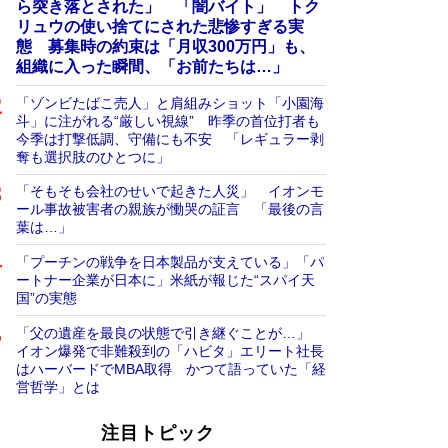
ら突き落とされた」 「闇バイト」 トク
リュウの使い捨てにされた悲惨すぎる実
態 募集時の約束は「月収300万円」も、
組織に入った瞬間、「お前たちは…」
「ゾンビたばこ売人」と肩組みショット「小園海
斗」に注がれる“厳しい視線” 昨季の首位打者も
今季は打撃低調、守備にも不安 「レギュラー剥
奪も選択肢のひとつに」
「そもそも会社のせいで起きた人災」 イオンモ
ール事故被害者の親族が慟哭の証言 「最後の言
葉は…」
「プーチンの戦争を日本製品が支えている」「パ
ートナー企業が日本に」米紙が報じた“スパイ天
国”の実態
「父の遺産を最良の状態で引き継ぐことが…」
イオン爆発で非難殺到の「ハビタ」エリート社長
はハーバードでMBA取得 かつて語っていた「経
営哲学」とは
注目トピック