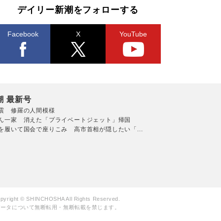
デイリー新潮をフォローする
Facebook
X
YouTube
潮 最新号
震 修羅の人間模様
ん一家 消えた「プライベートジェット」帰国
を履いて国会で座りこみ 高市首相が隠したい「...
pyright © SHINCHOSHA All Rights Reserved.
データについて無断転用・無断転載を禁じます。