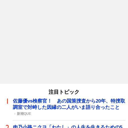
注目トピック
佐藤優vs検察官！ あの国策捜査から20年、特捜取
調室で対峙した因縁の二人がいま語り合ったこと
新潮QUE
肉乃小路ニクヨ「わたし」の人生を生きるための5