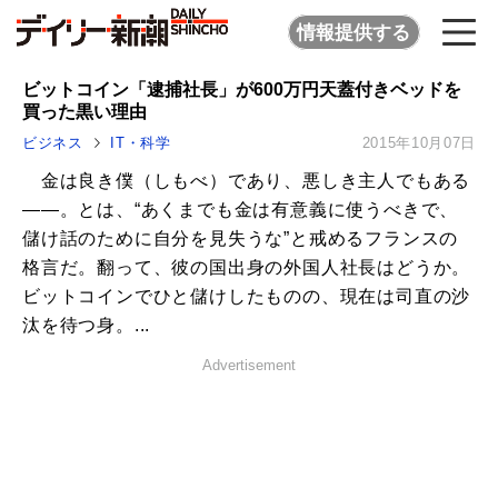
情報提供する
ビットコイン「逮捕社長」が600万円天蓋付きベッドを
買った黒い理由
ビジネス
IT・科学
2015年10月07日
金は良き僕（しもべ）であり、悪しき主人でもある
――。とは、“あくまでも金は有意義に使うべきで、
儲け話のために自分を見失うな”と戒めるフランスの
格言だ。翻って、彼の国出身の外国人社長はどうか。
ビットコインでひと儲けしたものの、現在は司直の沙
汰を待つ身。...
Advertisement