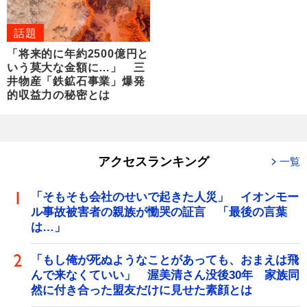
話題
「将来的に年約2500億円と
いう莫大な金額に…」 三
井物産「鉄鉱石事業」爆発
的収益力の秘密とは
アクセスランキング
一覧
「そもそも会社のせいで起きた人災」 イオンモー
ル事故被害者の親族が慟哭の証言 「最後の言葉
は…」
「もし俺が死ぬようなことがあっても、おまえは飛
んで来なくていい」 渥美清さん没後30年 家族同
然に付き合った盟友だけに見せた素顔とは