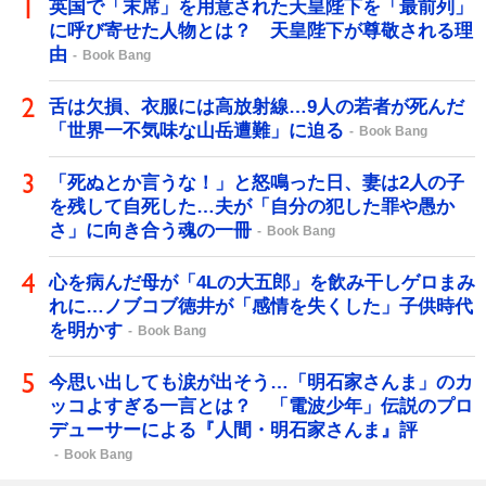
英国で「末席」を用意された天皇陛下を「最前列」
に呼び寄せた人物とは？ 天皇陛下が尊敬される理
由
Book Bang
舌は欠損、衣服には高放射線…9人の若者が死んだ
「世界一不気味な山岳遭難」に迫る
Book Bang
「死ぬとか言うな！」と怒鳴った日、妻は2人の子
を残して自死した…夫が「自分の犯した罪や愚か
さ」に向き合う魂の一冊
Book Bang
心を病んだ母が「4Lの大五郎」を飲み干しゲロまみ
れに…ノブコブ徳井が「感情を失くした」子供時代
を明かす
Book Bang
今思い出しても涙が出そう…「明石家さんま」のカ
ッコよすぎる一言とは？ 「電波少年」伝説のプロ
デューサーによる『人間・明石家さんま』評
Book Bang