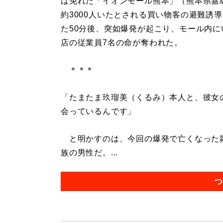
は免れた「イオンモール熊本」（熊本県嘉
約3000人いたとされる買い物客の避難誘
た50分後、突如爆発が起こり、モール内に
店の従業員7名の命が奪われた。
＊＊＊
「たまたま玖瑠美（くるみ）本人と、彼女
会っているんです」
と明かすのは、今回の爆発で亡くなった雑
族の男性だ。...
つ