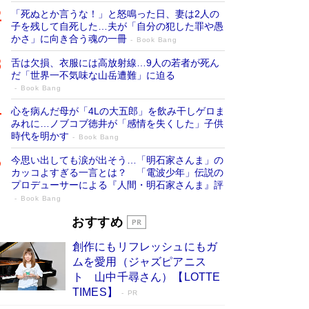
「死ぬとか言うな！」と怒鳴った日、妻は2人の
子を残して自死した…夫が「自分の犯した罪や愚
かさ」に向き合う魂の一冊
Book Bang
舌は欠損、衣服には高放射線…9人の若者が死ん
だ「世界一不気味な山岳遭難」に迫る
Book Bang
心を病んだ母が「4Lの大五郎」を飲み干しゲロま
みれに…ノブコブ徳井が「感情を失くした」子供
時代を明かす
Book Bang
今思い出しても涙が出そう…「明石家さんま」の
カッコよすぎる一言とは？ 「電波少年」伝説の
プロデューサーによる『人間・明石家さんま』評
Book Bang
「叱って伸びるやつは、褒めたらもっと伸
おすすめ
びる」俳優・高嶋政伸が家族に教わっ
創作にもリフレッシュにもガ
た“人を育てるコツ”…芸への考え方を明か
ムを愛用（ジャズピアニス
す
Book Bang
ト 山中千尋さん）【LOTTE
「『火垂るの墓』は、大嘘である」原作者が抱き
TIMES】
PR
続けた“自責の念”とは…「自己憐憫は描きたくな