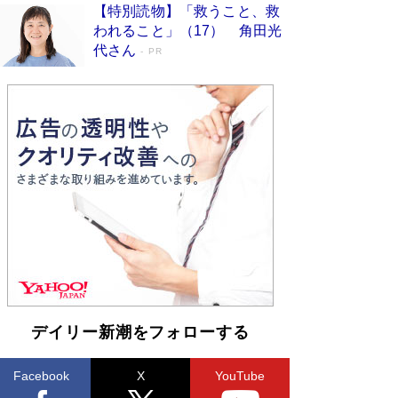
い」監督が徹底的にこだわったこと（後編） #
【特別読物】「救うこと、救
戦争の記憶
Book Bang
われること」（17） 角田光
代さん
美輪明宏 晩年の回答を集めた『ほほえんで生き
PR
るための人生相談』がランクイン［エンターテイ
メントベストセラー］
Book Bang
「宇宙兄弟」最終46巻がベストセラー1位 宇宙
開発への関心を押し上げた18年の物語に幕 特装
版には「宇宙で描かれたマンガ」も収録
Book Bang
「不意に涙が出そうに…」高嶋政伸が明かし
た“13歳の娘を暴行する役”への葛藤 インティマ
シーコーディネーターに支えられたNHK『大奥』
の裏側
Book Bang
デイリー新潮をフォローする
Facebook
X
YouTube