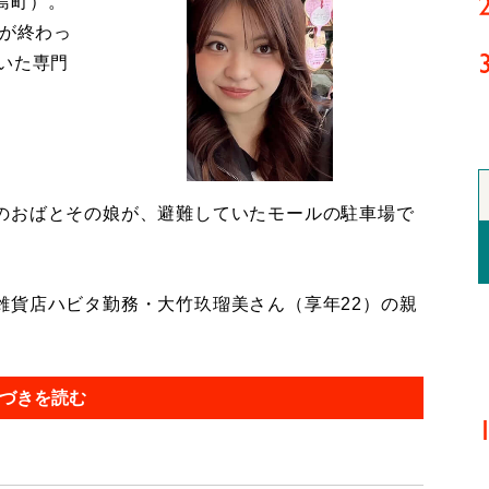
島町）。
導が終わっ
いた専門
のおばとその娘が、避難していたモールの駐車場で
貨店ハビタ勤務・大竹玖瑠美さん（享年22）の親
づきを読む