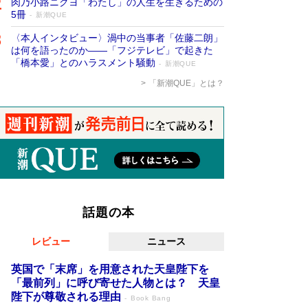
肉乃小路ニクヨ「わたし」の人生を生きるための
5冊
新潮QUE
〈本人インタビュー〉渦中の当事者「佐藤二朗」
は何を語ったのか――「フジテレビ」で起きた
「橋本愛」とのハラスメント騒動
新潮QUE
「新潮QUE」とは？
話題の本
レビュー
ニュース
英国で「末席」を用意された天皇陛下を
「最前列」に呼び寄せた人物とは？ 天皇
陛下が尊敬される理由
Book Bang