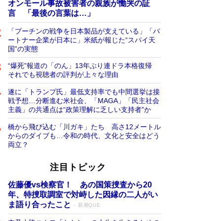
オンモール事故被害者の親族が慟哭の証
言 「最後の言葉は…」
「プーチンの戦争を日本製品が支えている」「パ
ートナー企業が日本に」米紙が報じた“スパイ天
国”の実態
“爆死”報道の「のん」13年ぶり連ドラ本格復帰
それでも視聴者の評判が上々な理由
遂に「トランプ氏」最低支持率でも中間選挙は接
戦予想…分断進む米社会、「MAGA」「民主社会
主義」の共通点は“政策理解に乏しい支持者”か
橋から飛び込む「川ガキ」たち 高さ12メートル
からのダイブも…令和の時代、文化と安全はどう
両立？
注目トピック
佐藤優vs検察官！ あの国策捜査から20
年、特捜取調室で対峙した因縁の二人がい
ま語り合ったこと
新潮QUE