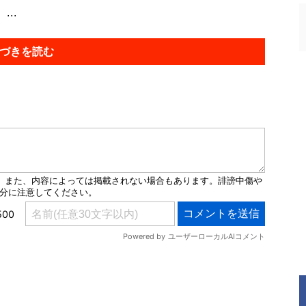
..
づきを読む