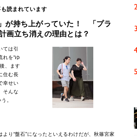
事も読まれています
」が持ち上がっていた！ 「プラ
計画立ち消えの理由とは？
いては引
流れを“ゆ
今後、ます
に住む長
で幸せい
。そんな
いう。
より“盤石”になったといえるわけだが、秋篠宮家