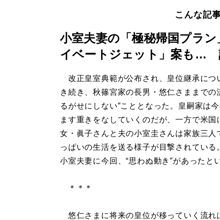
こんな記
小室夫妻の「極秘帰国プラン
イベートジェット」案も… 
改正皇室典範が公布され、皇位継承につ
き続き、秋篠宮家の長男・悠仁さままでの
るがせにしない”こととなった。皇嗣家は
ます重きをなしていくのだが、一方で米国
女・眞子さんと夫の小室圭さんは家族三人
っぱいの生活を送る様子が目撃されている
小室夫妻に今回、“思わぬ動き”があったと
＊＊＊
悠仁さまに将来の皇位が移っていく流れは