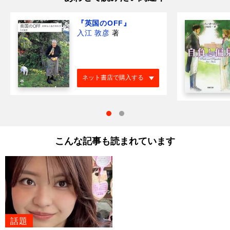
『英国のOFF』
入江 敦彦
著
ネット書店で購入する
こんな記事も読まれています
話題