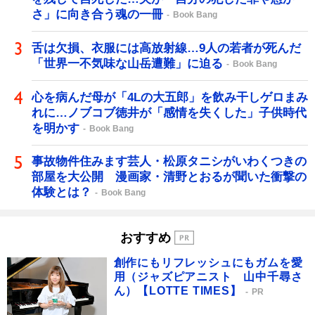
さ」に向き合う魂の一冊
Book Bang
舌は欠損、衣服には高放射線…9人の若者が死んだ
「世界一不気味な山岳遭難」に迫る
Book Bang
心を病んだ母が「4Lの大五郎」を飲み干しゲロまみ
れに…ノブコブ徳井が「感情を失くした」子供時代
を明かす
Book Bang
事故物件住みます芸人・松原タニシがいわくつきの
部屋を大公開 漫画家・清野とおるが聞いた衝撃の
体験とは？
Book Bang
おすすめ
創作にもリフレッシュにもガムを愛
用（ジャズピアニスト 山中千尋さ
ん）【LOTTE TIMES】
PR