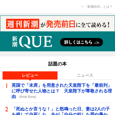
「新潮QUE」とは？
話題の本
レビュー
ニュース
英国で「末席」を用意された天皇陛下を「最前列」
に呼び寄せた人物とは？ 天皇陛下が尊敬される理
由
Book Bang
「死ぬとか言うな！」と怒鳴った日、妻は2人の子
を残して自死した…夫が「自分の犯した罪や愚か