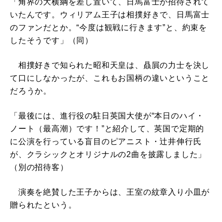
「角界の大横綱を差し置いて、日馬富士が招待されて
いたんです。ウィリアム王子は相撲好きで、日馬富士
のファンだとか。“今度は観戦に行きます”と、約束を
したそうです」（同）
相撲好きで知られた昭和天皇は、贔屓の力士を決し
て口にしなかったが、これもお国柄の違いということ
だろうか。
「最後には、進行役の駐日英国大使が“本日のハイ・
ノート（最高潮）です！”と紹介して、英国で定期的
に公演を行っている盲目のピアニスト・辻井伸行氏
が、クラシックとオリジナルの2曲を披露しました」
（別の招待客）
演奏を絶賛した王子からは、王室の紋章入り小皿が
贈られたという。