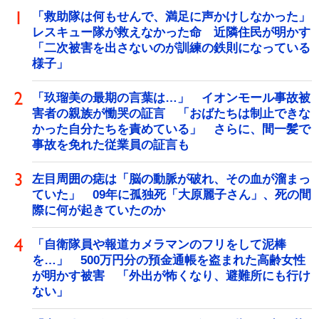
「救助隊は何もせんで、満足に声かけしなかった」
レスキュー隊が救えなかった命 近隣住民が明かす
「二次被害を出さないのが訓練の鉄則になっている
様子」
「玖瑠美の最期の言葉は…」 イオンモール事故被
害者の親族が慟哭の証言 「おばたちは制止できな
かった自分たちを責めている」 さらに、間一髪で
事故を免れた従業員の証言も
左目周囲の痣は「脳の動脈が破れ、その血が溜まっ
ていた」 09年に孤独死「大原麗子さん」、死の間
際に何が起きていたのか
「自衛隊員や報道カメラマンのフリをして泥棒
を…」 500万円分の預金通帳を盗まれた高齢女性
が明かす被害 「外出が怖くなり、避難所にも行け
ない」