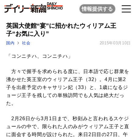
情報提供する
英国大使館“宴”に招かれたウィリアム王
子“お気に入り”
国内
社会
2015年03月10日
「コンニチハ、コンニチハ」
方々で握手を求められる度に、日本語で応じ群衆を
沸かせた英王室のウィリアム王子（32）。4月に第2
子を出産予定のキャサリン妃（33）と、1歳になるジ
ョージ王子を残しての単独訪問でも人気は絶大だっ
た。
2月26日から3月1日まで、秒刻みと言われるスケジ
ュールの中で、限られた人のみがウィリアム王子と直
に面会する時間が設けられた。来日2日目の27日、午