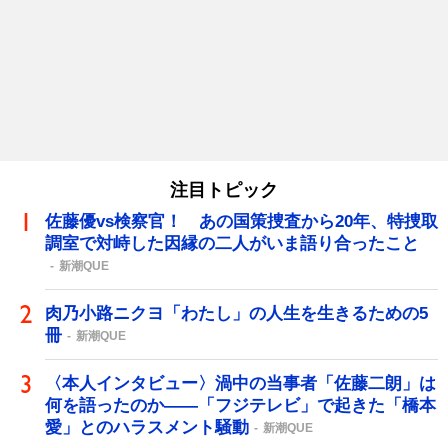
注目トピック
佐藤優vs検察官！ あの国策捜査から20年、特捜取
調室で対峙した因縁の二人がいま語り合ったこと
新潮QUE
肉乃小路ニクヨ「わたし」の人生を生きるための5
冊
新潮QUE
〈本人インタビュー〉渦中の当事者「佐藤二朗」は
何を語ったのか――「フジテレビ」で起きた「橋本
愛」とのハラスメント騒動
新潮QUE