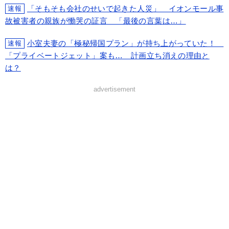
「そもそも会社のせいで起きた人災」 イオンモール事
速報
故被害者の親族が慟哭の証言 「最後の言葉は…」
小室夫妻の「極秘帰国プラン」が持ち上がっていた！
速報
「プライベートジェット」案も… 計画立ち消えの理由と
は？
advertisement