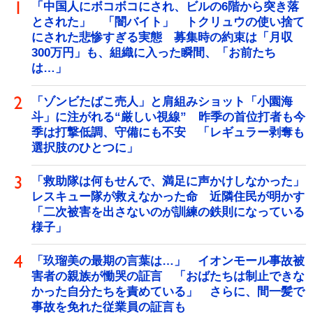
「中国人にボコボコにされ、ビルの6階から突き落
とされた」 「闇バイト」 トクリュウの使い捨て
にされた悲惨すぎる実態 募集時の約束は「月収
300万円」も、組織に入った瞬間、「お前たち
は…」
「ゾンビたばこ売人」と肩組みショット「小園海
斗」に注がれる“厳しい視線” 昨季の首位打者も今
季は打撃低調、守備にも不安 「レギュラー剥奪も
選択肢のひとつに」
「救助隊は何もせんで、満足に声かけしなかった」
レスキュー隊が救えなかった命 近隣住民が明かす
「二次被害を出さないのが訓練の鉄則になっている
様子」
「玖瑠美の最期の言葉は…」 イオンモール事故被
害者の親族が慟哭の証言 「おばたちは制止できな
かった自分たちを責めている」 さらに、間一髪で
事故を免れた従業員の証言も