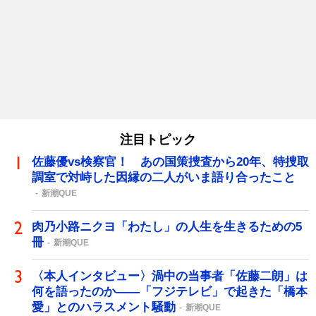
注目トピック
佐藤優vs検察官！ あの国策捜査から20年、特捜取
調室で対峙した因縁の二人がいま語り合ったこと
新潮QUE
肉乃小路ニクヨ「わたし」の人生を生きるための5
冊
新潮QUE
〈本人インタビュー〉渦中の当事者「佐藤二朗」は
何を語ったのか――「フジテレビ」で起きた「橋本
愛」とのハラスメント騒動
新潮QUE