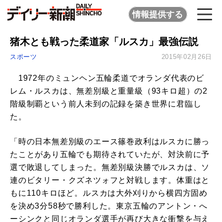
情報提供する
猪木とも戦った柔道家「ルスカ」最強伝説
スポーツ
2015年02月26日
1972年のミュンヘン五輪柔道でオランダ代表のビ
レム・ルスカは、無差別級と重量級（93キロ超）の2
階級制覇という前人未到の記録を築き世界に君臨し
た。
「時の日本無差別級のエース篠巻政利はルスカに勝っ
たことがあり五輪でも期待されていたが、対決前に予
選で敗退してしまった。無差別級決勝でルスカは、ソ
連のビタリー・クズネツォフと対戦します。体重はと
もに110キロほど。ルスカは大外刈りから横四方固め
を決め3分58秒で勝利した。東京五輪のアントン・へ
ーシンクと同じオランダ選手が再び大きな衝撃を与え