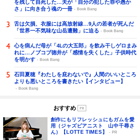
を残して自死した…夫が「自分の犯した罪や愚か
さ」に向き合う魂の一冊
Book Bang
舌は欠損、衣服には高放射線…9人の若者が死んだ
「世界一不気味な山岳遭難」に迫る
Book Bang
心を病んだ母が「4Lの大五郎」を飲み干しゲロまみ
れに…ノブコブ徳井が「感情を失くした」子供時代
を明かす
Book Bang
石田夏穂『わたしを庇わないで』人間のいいところ
よりも悪いところを書きたい【インタビュー】
Book Bang
おすすめ
創作にもリフレッシュにもガムを愛
用（ジャズピアニスト 山中千尋さ
ん）【LOTTE TIMES】
PR