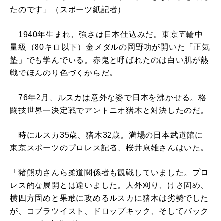
たのです」（スポーツ紙記者）
1940年生まれ。強さは日本仕込みだ。東京五輪中
量級（80キロ以下）金メダルの岡野功が開いた「正気
塾」でも学んでいる。赤鬼と呼ばれたのは白い肌が熱
戦でほんのり色づくからだ。
76年2月、ルスカは意外な姿で日本を沸かせる。格
闘技世界一決定戦でアントニオ猪木と対決したのだ。
時にルスカ35歳、猪木32歳。満場の日本武道館に
東京スポーツのプロレス記者、桜井康雄さんはいた。
「猪熊功さんら柔道関係者も観戦していました。プロ
レス的な展開とは違いました。大外刈り、けさ固め、
横四方固めと果敢に攻めるルスカに猪木は劣勢でした
が、コブラツイスト、ドロップキック、そしてバック