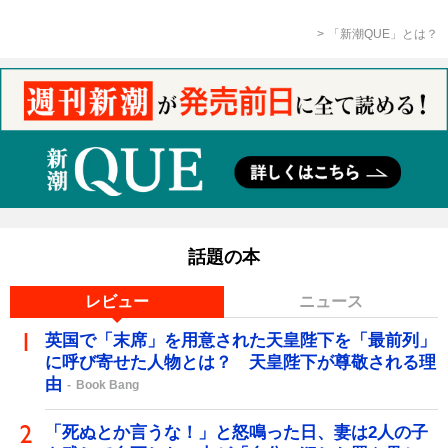
「新潮QUE」とは？
話題の本
レビュー
ニュース
英国で「末席」を用意された天皇陛下を「最前列」
に呼び寄せた人物とは？ 天皇陛下が尊敬される理
由
Book Bang
「死ぬとか言うな！」と怒鳴った日、妻は2人の子