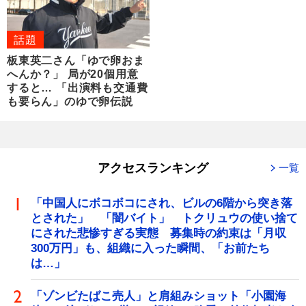
話題
板東英二さん「ゆで卵おま
へんか？」 局が20個用意
すると… 「出演料も交通費
も要らん」のゆで卵伝説
アクセスランキング
一覧
「中国人にボコボコにされ、ビルの6階から突き落
とされた」 「闇バイト」 トクリュウの使い捨て
にされた悲惨すぎる実態 募集時の約束は「月収
300万円」も、組織に入った瞬間、「お前たち
は…」
「ゾンビたばこ売人」と肩組みショット「小園海