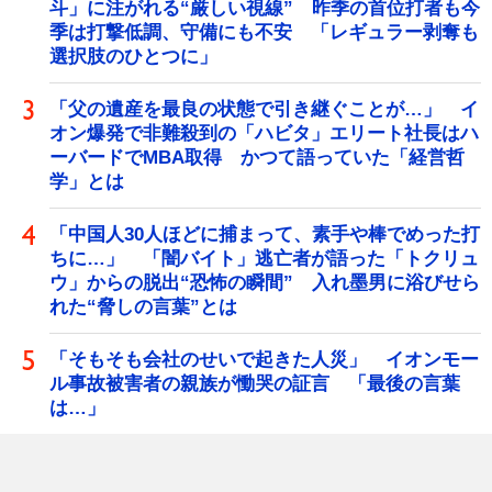
斗」に注がれる“厳しい視線” 昨季の首位打者も今
季は打撃低調、守備にも不安 「レギュラー剥奪も
選択肢のひとつに」
「父の遺産を最良の状態で引き継ぐことが…」 イ
オン爆発で非難殺到の「ハビタ」エリート社長はハ
ーバードでMBA取得 かつて語っていた「経営哲
学」とは
「中国人30人ほどに捕まって、素手や棒でめった打
ちに…」 「闇バイト」逃亡者が語った「トクリュ
ウ」からの脱出“恐怖の瞬間” 入れ墨男に浴びせら
れた“脅しの言葉”とは
「そもそも会社のせいで起きた人災」 イオンモー
ル事故被害者の親族が慟哭の証言 「最後の言葉
は…」