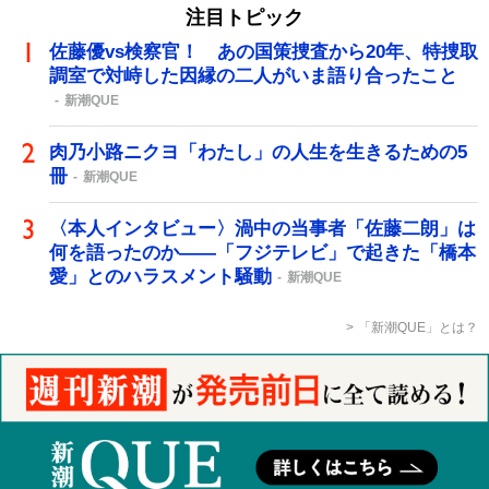
注目トピック
佐藤優vs検察官！ あの国策捜査から20年、特捜取
調室で対峙した因縁の二人がいま語り合ったこと
新潮QUE
肉乃小路ニクヨ「わたし」の人生を生きるための5
冊
新潮QUE
〈本人インタビュー〉渦中の当事者「佐藤二朗」は
何を語ったのか――「フジテレビ」で起きた「橋本
愛」とのハラスメント騒動
新潮QUE
「新潮QUE」とは？