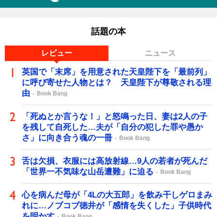
話題の本
レビュー
ニュース
英国で「末席」を用意された天皇陛下を「最前列」
に呼び寄せた人物とは？ 天皇陛下が尊敬される理
由
Book Bang
「死ぬとか言うな！」と怒鳴った日、妻は2人の子
を残して自死した…夫が「自分の犯した罪や愚か
さ」に向き合う魂の一冊
Book Bang
舌は欠損、衣服には高放射線…9人の若者が死んだ
「世界一不気味な山岳遭難」に迫る
Book Bang
心を病んだ母が「4Lの大五郎」を飲み干しゲロまみ
れに…ノブコブ徳井が「感情を失くした」子供時代
を明かす
Book Bang