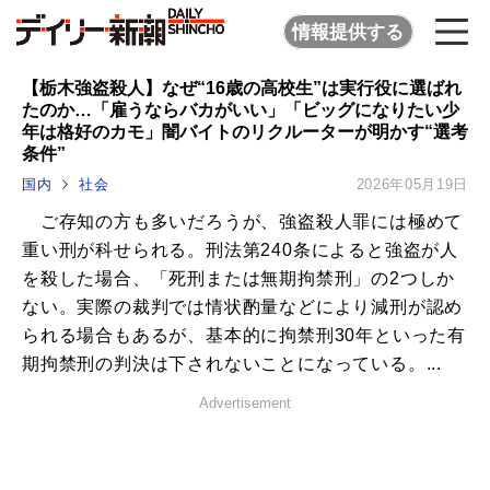
情報提供する
【栃木強盗殺人】なぜ“16歳の高校生”は実行役に選ばれ
たのか…「雇うならバカがいい」「ビッグになりたい少
年は格好のカモ」闇バイトのリクルーターが明かす“選考
条件”
国内
社会
2026年05月19日
ご存知の方も多いだろうが、強盗殺人罪には極めて
重い刑が科せられる。刑法第240条によると強盗が人
を殺した場合、「死刑または無期拘禁刑」の2つしか
ない。実際の裁判では情状酌量などにより減刑が認め
られる場合もあるが、基本的に拘禁刑30年といった有
期拘禁刑の判決は下されないことになっている。...
Advertisement