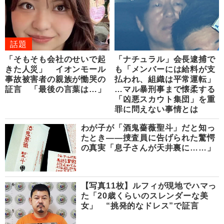
話題
「そもそも会社のせいで起
「ナチュラル」会長逮捕で
きた人災」 イオンモール
も「メンバーには給料が支
事故被害者の親族が慟哭の
払われ、組織は平常運転」
証言 「最後の言葉は…」
…マル暴刑事まで懐柔する
「凶悪スカウト集団」を重
罪に問えない事情とは
わが子が「酒鬼薔薇聖斗」だと知っ
たとき――捜査員に告げられた驚愕
の真実「息子さんが天井裏に……」
【写真11枚】ルフィが現地でハマっ
た「20歳くらいのスレンダーな美
女」 “挑発的なドレス”で証言