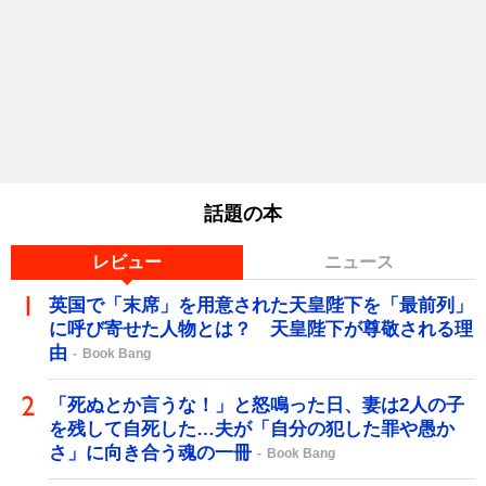
話題の本
レビュー
ニュース
英国で「末席」を用意された天皇陛下を「最前列」
に呼び寄せた人物とは？ 天皇陛下が尊敬される理
由
Book Bang
「死ぬとか言うな！」と怒鳴った日、妻は2人の子
を残して自死した…夫が「自分の犯した罪や愚か
さ」に向き合う魂の一冊
Book Bang