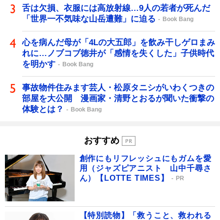
舌は欠損、衣服には高放射線…9人の若者が死んだ
「世界一不気味な山岳遭難」に迫る
Book Bang
心を病んだ母が「4Lの大五郎」を飲み干しゲロまみ
れに…ノブコブ徳井が「感情を失くした」子供時代
を明かす
Book Bang
事故物件住みます芸人・松原タニシがいわくつきの
部屋を大公開 漫画家・清野とおるが聞いた衝撃の
体験とは？
Book Bang
おすすめ
創作にもリフレッシュにもガムを愛
用（ジャズピアニスト 山中千尋さ
ん）【LOTTE TIMES】
PR
【特別読物】「救うこと、救われる