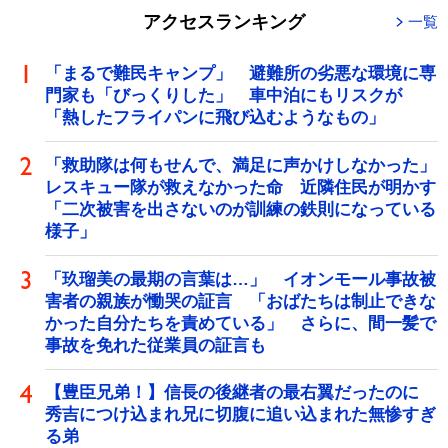
アクセスランキング
一覧
「まるで難民キャンプ」 避難所の劣悪な環境に専
門家も「びっくりした」 車中泊にもリスクが
「熱したフライパンに飛び込むようなもの」
「救助隊は何もせんで、満足に声かけしなかった」
レスキュー隊が救えなかった命 近隣住民が明かす
「二次被害を出さないのが訓練の鉄則になっている
様子」
「玖瑠美の最期の言葉は…」 イオンモール事故被
害者の親族が慟哭の証言 「おばたちは制止できな
かった自分たちを責めている」 さらに、間一髪で
事故を免れた従業員の証言も
【豊臣兄弟！】信長の後継者の最右翼だったのに
秀吉につけ込まれ兄に切腹に追い込まれた無惨すぎ
る弟