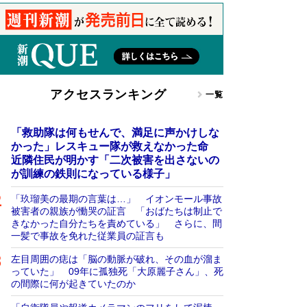
アクセスランキング
一覧
「救助隊は何もせんで、満足に声かけしな
かった」レスキュー隊が救えなかった命
近隣住民が明かす「二次被害を出さないの
が訓練の鉄則になっている様子」
「玖瑠美の最期の言葉は…」 イオンモール事故
被害者の親族が慟哭の証言 「おばたちは制止で
きなかった自分たちを責めている」 さらに、間
一髪で事故を免れた従業員の証言も
左目周囲の痣は「脳の動脈が破れ、その血が溜ま
っていた」 09年に孤独死「大原麗子さん」、死
の間際に何が起きていたのか