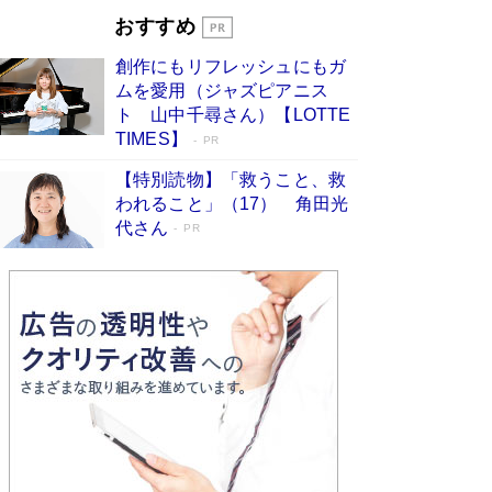
Book Bang
おすすめ
和田秀樹の70代、80代向け新書がベスト3を独
創作にもリフレッシュにもガ
占 上半期1位にも選出［新書ベストセラー］
ムを愛用（ジャズピアニス
Book Bang
ト 山中千尋さん）【LOTTE
TIMES】
PR
【特別読物】「救うこと、救
われること」（17） 角田光
代さん
PR