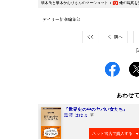
細木氏と細木かおりさんのツーショット（
他の写真を
デイリー新潮編集部
前へ
[
あわせ
『世界史の中のヤバい女たち』
黒澤 はゆま
著
ネット書店で購入する