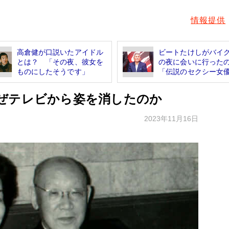
情報提供
高倉健が口説いたアイドル
ビートたけしがバイ
とは？ 「その夜、彼女を
の夜に会いに行った
ものにしたそうです」
「伝説のセクシー女優」
ぜテレビから姿を消したのか
2023年11月16日