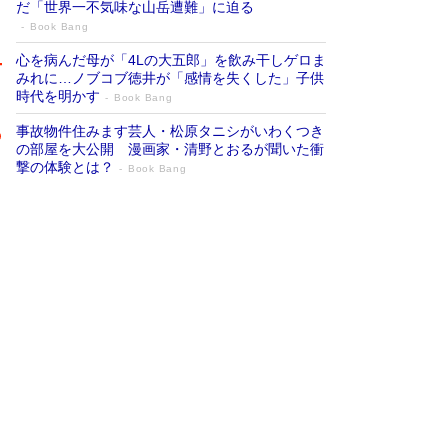
だ「世界一不気味な山岳遭難」に迫る
Book Bang
心を病んだ母が「4Lの大五郎」を飲み干しゲロま
みれに…ノブコブ徳井が「感情を失くした」子供
時代を明かす
Book Bang
事故物件住みます芸人・松原タニシがいわくつき
の部屋を大公開 漫画家・清野とおるが聞いた衝
撃の体験とは？
Book Bang
追悼・東野圭吾さん 週間ベストセラーラ
ンキングに『容疑者Xの献身』『白夜行』
など代表作が並ぶ［文庫ベストセラー］
Book Bang
73歳でも働くしかない 「老後レス時代」に交通
誘導員の独白が話題
Book Bang
「なんで？ そんな馬鹿な……」90歳になった作
家・阿刀田高さんが、ひとり暮らしの生活を明か
す
Book Bang
竹内由恵の前に現れた「テレビ観ないんだよね
ぇ」という男性…夫を選んでテレ朝退社したワケ