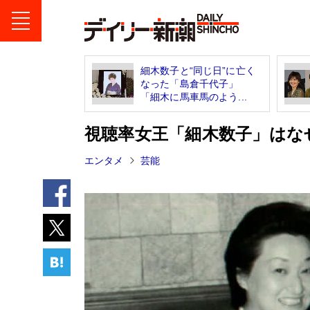
細木数子と“同じ日”に亡く
なった「島倉千代子」
「細木に馬車馬のよう...
視聴率女王「細木数子」はな
エンタメ
芸能