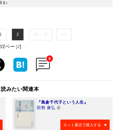
見る
）
1
2
次へ
2/2ページ]
8
て読みたい関連本
『島倉千代子という人生』
田勢 康弘
著
ネット書店で購入する