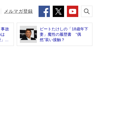
メルマガ登録
ク事故
ビートたけしの「18歳年下
のは
妻」魔性の履歴書 “偶
...
然”装い接触？