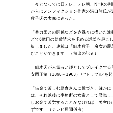
今となっては日テレ、テレ朝、NHKの判断
からはノンフィクション作家の溝口敦氏が
数子氏の実像に迫った。
「暴力団との関係などを赤裸々に描いた連
どで6億円の賠償請求を求める訴訟を起こ
板しました。連載は『細木数子 魔女の履
むことができます」（前出の記者）
細木氏が人気占い師としてブレイクする前、
安岡正篤（1898～1983）と“トラブル
「借金で苦しむ島倉さんに近づき、確かに
は、それ以後は事務所の女帝として君臨し
しお金で苦労することがなければ、美空ひ
ずです」（テレビ局関係者）