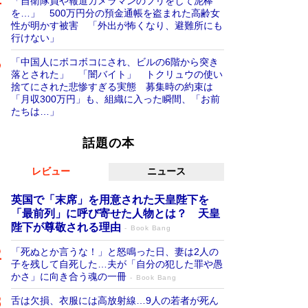
「自衛隊員や報道カメラマンのフリをして泥棒
を…」 500万円分の預金通帳を盗まれた高齢女
性が明かす被害 「外出が怖くなり、避難所にも
行けない」
「中国人にボコボコにされ、ビルの6階から突き
落とされた」 「闇バイト」 トクリュウの使い
捨てにされた悲惨すぎる実態 募集時の約束は
「月収300万円」も、組織に入った瞬間、「お前
たちは…」
話題の本
レビュー
ニュース
英国で「末席」を用意された天皇陛下を
「最前列」に呼び寄せた人物とは？ 天皇
陛下が尊敬される理由
Book Bang
「死ぬとか言うな！」と怒鳴った日、妻は2人の
子を残して自死した…夫が「自分の犯した罪や愚
かさ」に向き合う魂の一冊
Book Bang
舌は欠損、衣服には高放射線…9人の若者が死ん